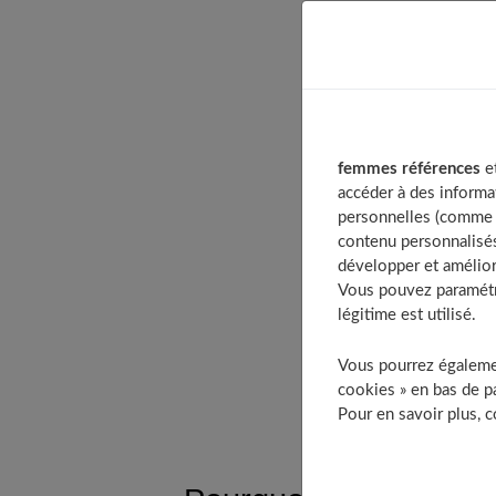
Table of Cont
Pourquoi priv
Comment pré
femmes références
et
Comment prép
accéder à des informa
Quel thé pou
personnelles (comme v
contenu personnalisés
Quels sont le
développer et amélior
Le thé b
Vous pouvez paramétre
En préve
légitime est utilisé.
Une meil
Vous pourrez égalemen
À découv
cookies » en bas de pa
Pour en savoir plus, 