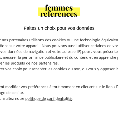
ents
ilégier les feuilles de thé bio, sans pesticide ?
Faites un choix pour vos données
parer un bon thé ?
 nos partenaires utilisons des cookies ou une technologie équivalen
arer le matcha (thé japonais) ?
tions sur votre appareil. Nous pouvons aussi utiliser certaines de v
r quelle période de la journée ?
os données de navigation et votre adresse IP) pour : vous présenter
, mesurer la performance publicitaire et du contenu et en apprendre p
s bienfaits du thé bio pour la santé ?
er les produits de nos partenaires.
io bon pour le corps
r vos choix pour accepter les cookies ou non, ou vous y opposer lor
ntion de certains cancers
leure densité osseuse
t modifier vos préférences à tout moment en cliquant sur le lien « 
rir aussi
ge de ce site.
consultez notre
politique de confidentialité
.