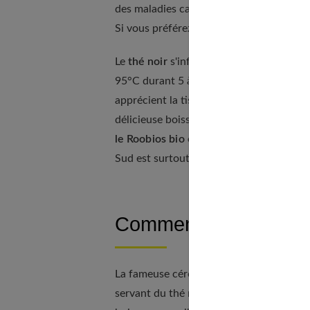
des maladies cardiovasculaires. Sachez q
Si vous préférez le
thé vert du Japon
, i
Le
thé noir
s'infuse à 80 ou 95°C durant 
95°C durant 5 à 7 min. Il en est de mêm
apprécient la tisane citron basilic, il co
délicieuse boisson facilite la digestion 
le Roobios bio ou thé rouge
s'infuse dur
Sud est surtout prisée pour son goût co
Comment préparer le 
La fameuse cérémonie du thé japonais est 
servant du thé matcha soigneusement pr