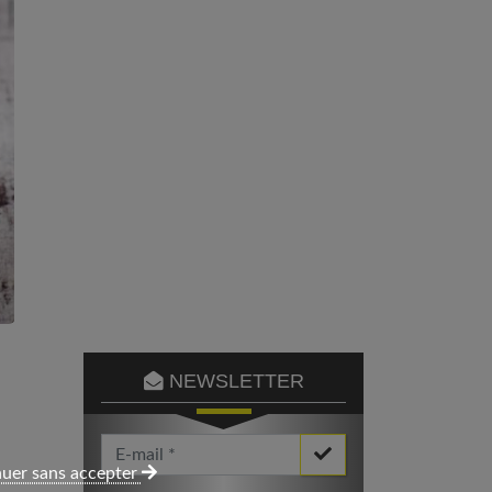
NEWSLETTER
Votre Email *
uer sans accepter