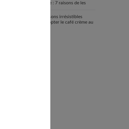
sportive : 7 raisons de les
intégrer
7 raisons irrésistibles
d’adopter le café crème au
quotidien