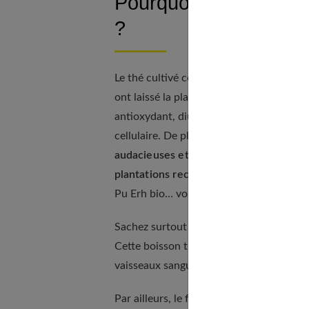
Pourquoi privilégier le
?
Le thé cultivé conformément à l'agricultu
ont laissé la place aux ingrédients nature
antioxydant, diurétique. Les puissants p
cellulaire. De plus, vous trouverez faci
audacieuses et inédites
seront à l'honne
plantations reculées et préservées
. Th
Pu Erh bio… vous aurez l'embarras du choi
Sachez surtout que les thés de qualité se
Cette boisson très prisée des Anglais réd
vaisseaux sanguins.
Par ailleurs, le fait de boire du thé bio
ré