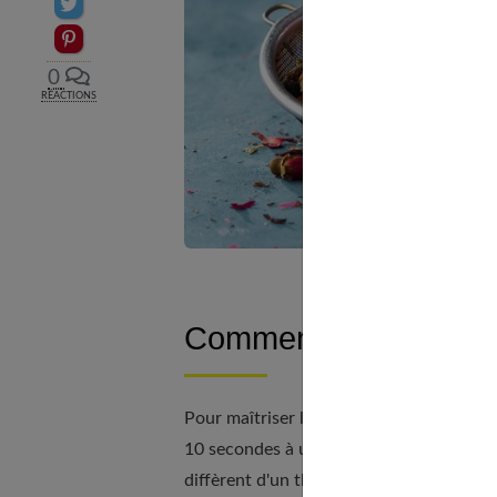
Partager sur Twitter
Epingler sur Pinterest
0
RÉACTIONS
Comment préparer un
Pour maîtriser l'art de préparer un bon th
10 secondes à une vingtaine de minutes.
diffèrent d'un thé à l'autre. Prenons par