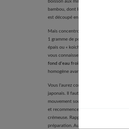
boisson aux mille vertus, il vous faut u
bambou, dont
le « chasen » ou le fouet
est découpé en 100 brins.
Mais concentrons-nous davantage sur la 
1 gramme de poudre requiert 80 ml d'eau
épais ou « koicha », il vous faut 4 à 1
vous connaissez les bases, il est temps 
fond d'eau froide
dans le bol avant d'y 
homogène avant de verser de l'eau chau
Vous l'aurez compris, le fouet en bambou
japonais. Il faut maîtriser le coup de ma
mouvement souple à raison d'un aller-r
et recommencez. La mousse se forme au f
crémeuse. Rappelons que chaque matcha di
préparation. Autrement dit, l'onctuosit