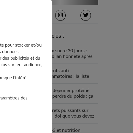
Derniers articles :
te pour stocker et/ou
Détox sucre 30 jours :
os données
mon bilan honnête après
 des publicités et du
avoir tout arrêté
lus sur leur audience,
Aliments anti-
inflammatoires : la liste
sque l’intérêt
pour une santé de fer
Petit déjeuner protéiné
pour perdre du poids : ça
Paramètres des
marche
7 secrets puissants sur
black idol que vous devez
absolument connaître
Oméga-3 et nutrition