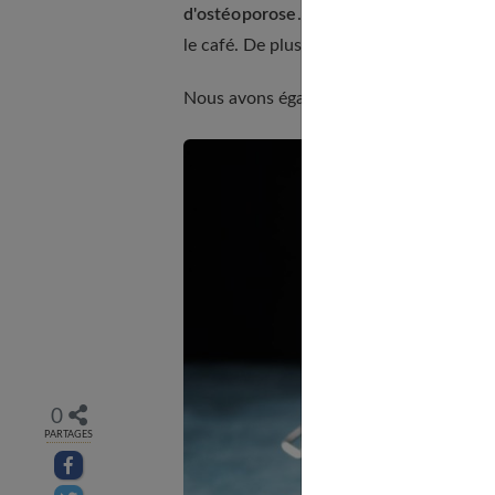
d'ostéoporose
. Et pour ceux qui hésite
le café. De plus, vous contribuez à la pr
Nous avons également rédigé un article
0
PARTAGES
Partager sur facebook