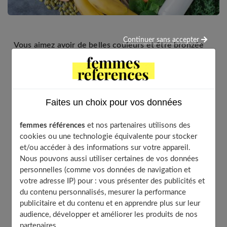
Continuer sans accepter
Vous aimez avoir de belles couleurs et être bronzée
toute l’année, mais sans pour autant lézarder au soleil
durant des heures ? En effet, vous le savez les UV
peuvent être dangereux pour la santé. Certains
aliments vous permettent de bronzer plus facilement
Faites un choix pour vos données
et de protéger votre peau. Faisons le point !
femmes références
et nos partenaires utilisons des
cookies ou une technologie équivalente pour stocker
et/ou accéder à des informations sur votre appareil.
Table of Contents
Nous pouvons aussi utiliser certaines de vos données
Le bêta-carotène pour préparer votre peau et bronzer
personnelles (comme vos données de navigation et
plus vite
votre adresse IP) pour : vous présenter des publicités et
Les vitamines pour accélérer le bronzage
du contenu personnalisés, mesurer la performance
publicitaire et du contenu et en apprendre plus sur leur
Les aliments riches en acides gras
audience, développer et améliorer les produits de nos
Les aliments riches en antioxydants
partenaires.