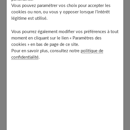
À découvrir aussi
Vous pouvez paramétrer vos choix pour accepter les
cookies ou non, ou vous y opposer lorsque l’intérêt
légitime est utilisé.
Le bêta-carotène pour préparer votre
Vous pourrez également modifier vos préférences à tout
peau et bronzer plus vite
moment en cliquant sur le lien « Paramètres des
cookies » en bas de page de ce site.
Pour en savoir plus, consultez notre
politique de
C’est une substance,
riche en vitamines A
, qui est
confidentialité
.
parfaite pour obtenir un joli bronzage. Elle est
également appelée provitamine A et elle appartient à la
famille des caroténoïdes
.
Son action s’explique par une réaction biochimique dans
l’organisme qui colore légèrement la peau. Elle stimule la
mélanine, et comme c’est elle qui est à l’origine du
bronzage, cela fonctionne.