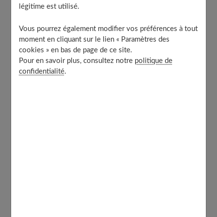
légitime est utilisé.
de
potassium
et de
magnésium
, importants pour les os
et la régulation de la tension artérielle. Et enfin, riche en
Vous pourrez également modifier vos préférences à tout
fibres, il favorise une digestion saine et aidant à
réduire
moment en cliquant sur le lien « Paramètres des
le cholestérol.
cookies » en bas de page de ce site.
Pour en savoir plus, consultez notre
politique de
confidentialité
.
Table of Contents
Pour le chou :
Pour la sauce :
Préparation
Présentation et suggestions
À découvrir aussi
Pour le chou :