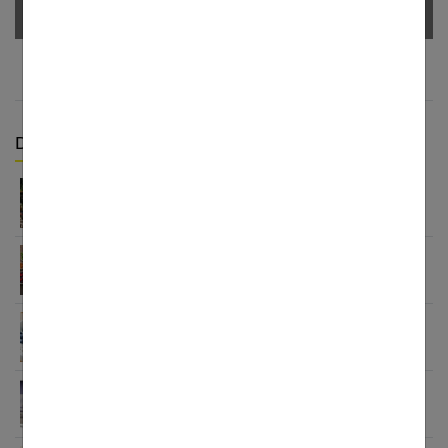
Derniers articles :
Détox sucre 30 jours : mon bilan honnête après
avoir tout arrêté
Aliments anti-inflammatoires : la liste pour une
santé de fer
Petit déjeuner protéiné pour perdre du poids : ça
marche
7 secrets puissants sur black idol que vous devez
absolument connaître