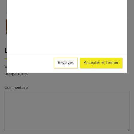
Oméga-3 et nutrition sportive : 7 raisons de les
intégrer
7 raisons irrésistibles d’adopter le café crème au
quotidien
Laisser un commentaire
Réglages
Accepter et fermer
Votre adresse e-mail ne sera pas publiée. - * Champs
obligatoires
Commentaire