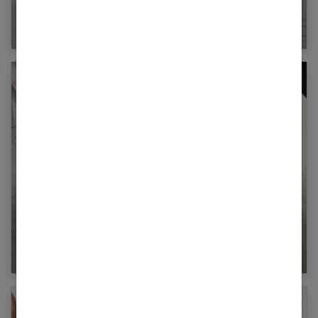
Cuivre : un oligoélément indispensable à notre
corps
Tourte aux 2 saumon, recette facile et
gourmande