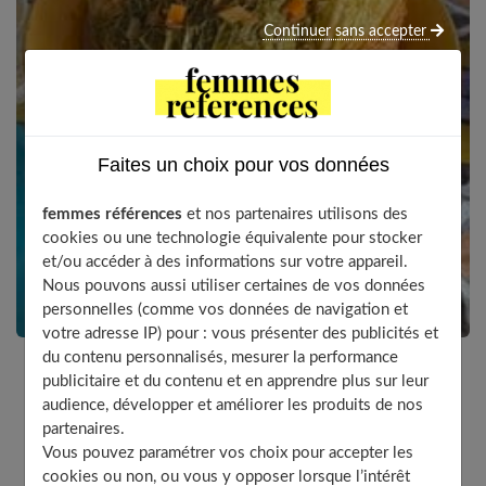
Continuer sans accepter
Faites un choix pour vos données
femmes références
et nos partenaires utilisons des
cookies ou une technologie équivalente pour stocker
et/ou accéder à des informations sur votre appareil.
Nous pouvons aussi utiliser certaines de vos données
personnelles (comme vos données de navigation et
votre adresse IP) pour : vous présenter des publicités et
du contenu personnalisés, mesurer la performance
publicitaire et du contenu et en apprendre plus sur leur
Voilà un plat généreux pour une grande table. Un plat
audience, développer et améliorer les produits de nos
d’hiver pour les déjeuner dominicaux. Un plat tellement
partenaires.
Vous pouvez paramétrer vos choix pour accepter les
réconfortant et sain! Le chou frisé est particulièrement
cookies ou non, ou vous y opposer lorsque l’intérêt
riche en
vitamine C
; c’est une bonne source de
calcium
,