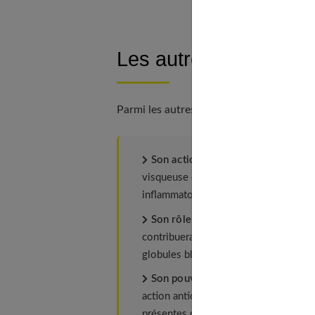
Les autres bienfaits d
Parmi les autres vertus du miel de thym, 
Son action contre les troubles gast
visqueuse du miel de thym contribue à
inflammatoire du miel joue aussi un rô
Son rôle dans le fonctionnement 
contribuerait à améliorer la réponse
globules blancs.
Son pouvoir protecteur
, notamment
action antioxydante, protégeant ainsi 
présentes dans l'organisme.