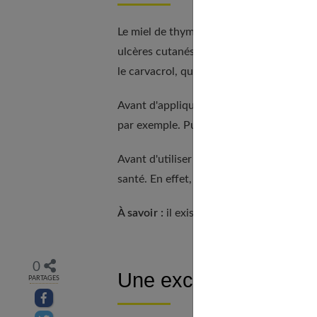
Le miel de thym est également connu p
ulcères cutanés et même des brûlures. Il
le carvacrol, qui sont des composés à la 
Avant d'appliquer le miel sur la plaie, i
par exemple. Puis vous recouvrirez l'en
Avant d'utiliser le miel de thym de cette
santé. En effet, toutes les plaies ne se p
À savoir :
il existe des compresses humec
0
Une excellente protect
PARTAGES
Partager sur facebook