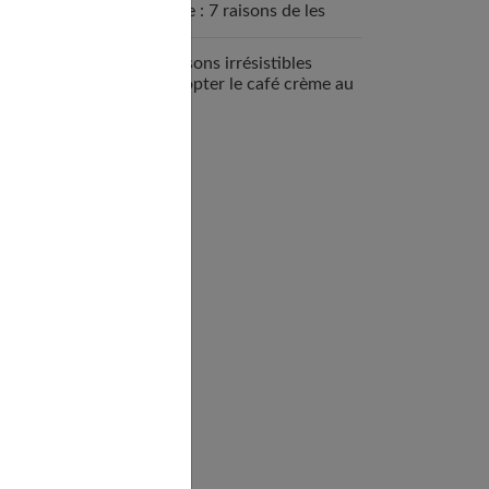
sportive : 7 raisons de les
intégrer
7 raisons irrésistibles
d’adopter le café crème au
quotidien