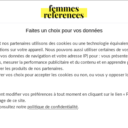
Contents
ion sur la peau
Faites un choix pour vos données
lleure cicatrisation
ellente protection contre les infections
 nos partenaires utilisons des cookies ou une technologie équivalen
res bienfaits du miel de thym
tions sur votre appareil. Nous pouvons aussi utiliser certaines de v
os données de navigation et votre adresse IP) pour : vous présenter
 choisir son miel de thym ?
, mesurer la performance publicitaire et du contenu et en apprendre p
écouvrir aussi
er les produits de nos partenaires.
r vos choix pour accepter les cookies ou non, ou vous y opposer lor
t modifier vos préférences à tout moment en cliquant sur le lien « 
u
ge de ce site.
consultez notre
politique de confidentialité
.
 a des
propriétés médicinales reconnues.
Le miel de thym a
u.
Du fait de sa composition, il contribue à l'hydratation de