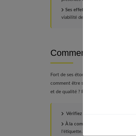
Ses effets anti-cancéreux.
Certaine
viabilité de certaines cellules cancére
Comment choisir son 
Fort de ses étonnantes vertus, le miel 
comment être sûr, quand on le trouve sur
et de qualité ? Pour cela, vous devez être
Vérifiez aussi que le miel a été mi
À la composition du miel.
Il doit c
l'étiquette.