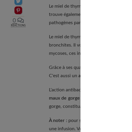
Partager sur Twitter
Le miel de thym contient des huiles esse
Epingler sur Pinterest
trouve également du peroxyde d'hydrogèn
0
pathogènes par oxydation.
RÉACTIONS
Le miel de thym est donc très efficace co
bronchites. Il vous protège aussi contre 
mycoses, ces infections provoquées par
Grâce à ses qualités expectorantes, le m
C'est aussi un
antitussif
naturel, qui vou
L'action antibactérienne et anti-inflam
maux de gorge
. Par ailleurs, sa textur
gorge, constituant dès lors une couche p
À noter :
pour soigner un rhume ou des
une infusion. Vous pouvez boire plusieurs