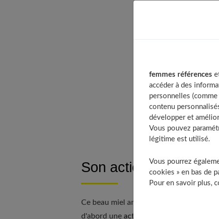
Table of 
Son act
Une mei
Une exc
femmes références
et
Les aut
accéder à des informa
personnelles (comme v
Comment
contenu personnalisés
À d
développer et amélior
Vous pouvez paramétre
légitime est utilisé.
Vous pourrez égalemen
Son action sur la pea
cookies » en bas de pa
Pour en savoir plus, 
Ce beau miel ambré, à la saveur intense,
d'abord une
action apaisante sur la pea