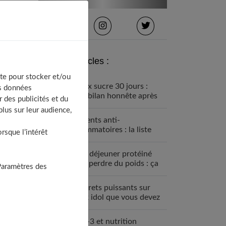
Derniers articles :
te pour stocker et/ou
Détox sucre 30 jours :
os données
mon bilan honnête après
 des publicités et du
avoir tout arrêté
lus sur leur audience,
Aliments anti-
inflammatoires : la liste
sque l’intérêt
pour une santé de fer
Petit déjeuner protéiné
pour perdre du poids : ça
Paramètres des
marche
7 secrets puissants sur
black idol que vous devez
absolument connaître
Oméga-3 et nutrition