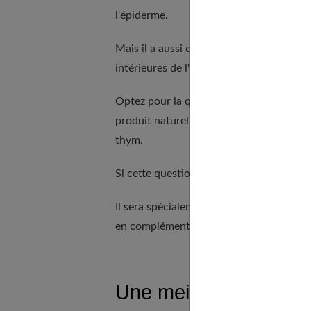
l'épiderme.
Mais il a aussi des vertus
émollientes et
intérieures de l'épiderme et en facilite l
Optez pour la qualité en choisissant vot
produit naturel sera appliqué sur la pe
thym.
Si cette question vous concerne, notre 
Il sera spécialement efficace contre les 
en complément d'un autre traitement.
Une meilleure cicatris