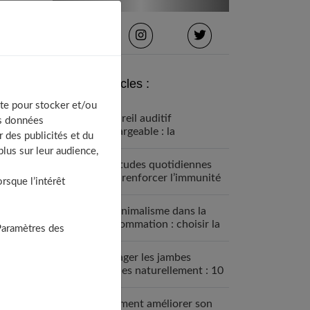
Derniers articles :
te pour stocker et/ou
Appareil auditif
os données
rechargeable : la
 des publicités et du
révolution qui change tout
lus sur leur audience,
Habitudes quotidiennes
pour renforcer l’immunité
sque l’intérêt
familiale
Le minimalisme dans la
consommation : choisir la
Paramètres des
Slow Life pour moins subir
Soulager les jambes
lourdes naturellement : 10
solutions simples qui
fonctionnent vraiment
Comment améliorer son