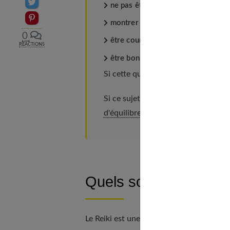
Partager sur Twitter
ne pas être soucieux ;
Epingler sur Pinterest
montrer sa gratitude ;
0
être courageux ;
RÉACTIONS
être bon envers autrui.
Si cette question vous concerne, n
Si ce sujet vous intéresse, découvr
d'équilibre ou balance board
.
Quels sont les bienfai
Le Reiki est une pratique holistique qui 