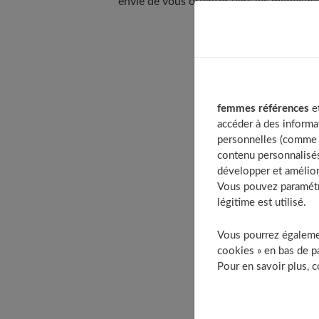
envie de vous orienter vers les médecines
Table of
Qu’est
femmes références
et
Dé
accéder à des informa
Le
personnelles (comme v
Quels 
contenu personnalisés
développer et amélior
À quel
Vous pouvez paramétre
Commen
légitime est utilisé.
L’effi
Vous pourrez égalemen
Existe
cookies » en bas de pa
Le rei
Pour en savoir plus, 
Commen
À 