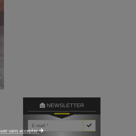
NEWSLETTER
Votre Email *
uer sans accepter