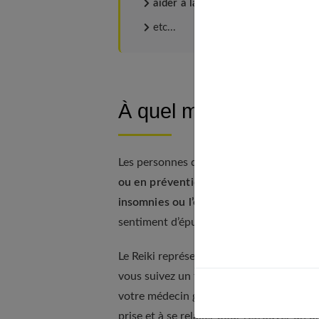
aider à la rééducation après un ac
etc...
À quel moment consult
Les personnes qui se mettent au Reiki l
ou en prévention.
Par exemple, une caus
insomnies ou l’excès de stress
. Le surm
sentiment d’épuisement.
Le Reiki représente alors
une solution a
vous suivez un traitement à base d’antid
votre médecin généraliste. Lors des séan
prise et à se relaxer pour retrouver un bi