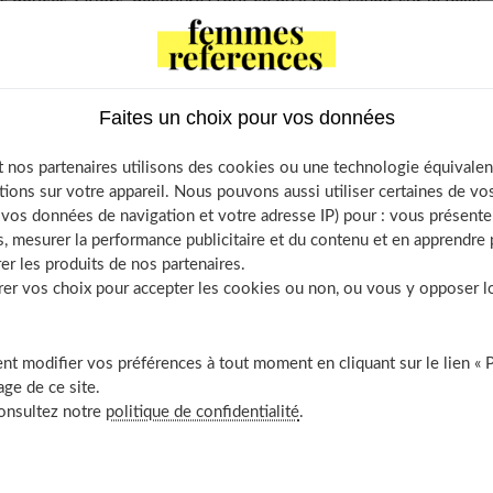
 douces ? Alors, découvrez tout ce qu’il faut savoir sur le Reiki.
 Contents
Faites un choix pour vos données
-ce que le Reiki ?
 nos partenaires utilisons des cookies ou une technologie équivalen
finition et origines du Reiki
tions sur votre appareil. Nous pouvons aussi utiliser certaines de v
s principes de cette méthode de soins
os données de navigation et votre adresse IP) pour : vous présenter
sont les bienfaits du Reiki ?
, mesurer la performance publicitaire et du contenu et en apprendre p
er les produits de nos partenaires.
 moment consulter un praticien ?
r vos choix pour accepter les cookies ou non, ou vous y opposer lor
t se déroule une séance de Reiki ?
cacité de cette pratique énergétique
t modifier vos préférences à tout moment en cliquant sur le lien « 
-t-il des risques ou contre-indications ?
ge de ce site.
ki, combien ça coûte ?
consultez notre
politique de confidentialité
.
t trouver un bon praticien ?
découvrir aussi