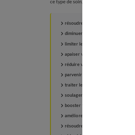
ce type de soin, vous pouvez espérer :
résoudre vos problèmes de somme
diminuer votre stress ;
limiter les états anxieux, voire dép
apaiser votre esprit et limiter vos
réduire vos problèmes de concentr
parvenir à avoir confiance en vous
traiter les raideurs corporelles ;
soulager les douleurs ;
booster votre système immunitaire
améliorer la qualité de vie des pat
résoudre les problèmes de mémoir