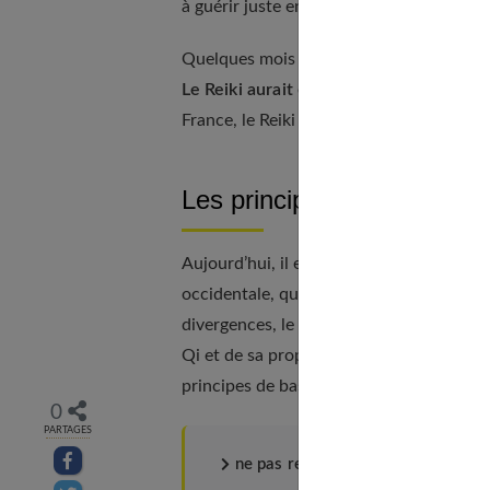
à guérir juste en touchant sa blessure. Fi
Quelques mois plus tard, il décide de fo
Le Reiki aurait été importé en occiden
France, le Reiki n’est pas une pratique of
Les principes de cette mé
Aujourd’hui, il existe la forme de Reiki 
occidentale, qui s’est
adapté aux attente
divergences, le principe central du Reiki 
Qi et de sa propre force vitale pour rév
principes de base qui sont :
0
PARTAGES
Partager sur facebook
ne pas ressentir de colère ;