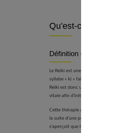
Qu’est-ce que le Reiki
Définition et origines du Re
Le Reiki est une pratique venue du Japon. L
syllabe « ki » fait référence au Qi, qui c
Reiki est donc une méthode qui permet 
vitale afin d’initier un processus de guér
Cette thérapie a été conçue par Mikao U
la suite d’une période de jeûne et de méd
s'aperçoit que le Qi émane de tout son cor