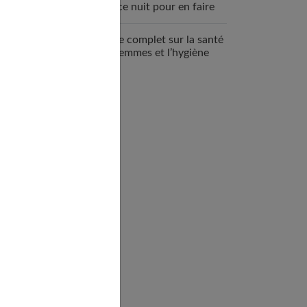
espace nuit pour en faire
un véritable cocon ?
Guide complet sur la santé
des femmes et l’hygiène
féminine : comprendre et
adopter les bons gestes