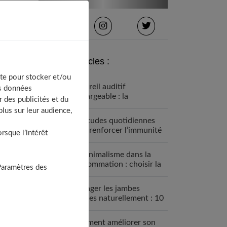
Derniers articles :
te pour stocker et/ou
Appareil auditif
os données
rechargeable : la
 des publicités et du
révolution qui change tout
lus sur leur audience,
Habitudes quotidiennes
pour renforcer l’immunité
sque l’intérêt
familiale
Le minimalisme dans la
consommation : choisir la
Paramètres des
Slow Life pour moins subir
Soulager les jambes
lourdes naturellement : 10
solutions simples qui
fonctionnent vraiment
Comment améliorer son