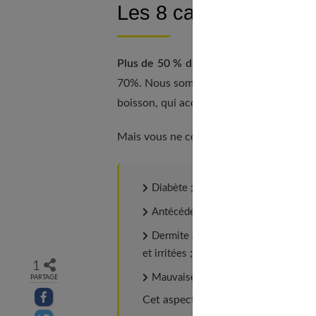
Les 8 causes peu con
Plus de 50 % des personnes de 65 à 75 
70%. Nous sommes tous exposés, tout au lo
boisson, qui accroissent nos risques de fa
Mais vous ne connaissez peut-être pas ce
Diabète ;
Antécédents familiaux de cataracte 
Dermite atopique, une maladie de pe
et irritées ;
1
Mauvaise alimentation, c'est-à-dire 
PARTAGE
Partager sur facebook
Cet aspect est détaillé dans notre a