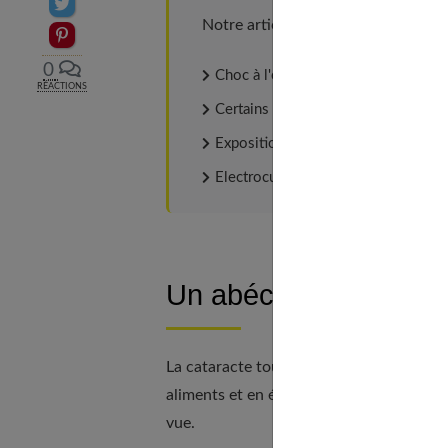
Partager sur Twitter
Notre article sur
Fistule anale
compl
Epingler sur Pinterest
0
Choc à l'œil provoqué par un objet 
RÉACTIONS
Certains médicaments, comme les co
Exposition aux radiations ;
Electrocution.
Un abécédaire nutriti
La cataracte touche quasiment toutes le
aliments et en évitant les mauvais, il es
vue.