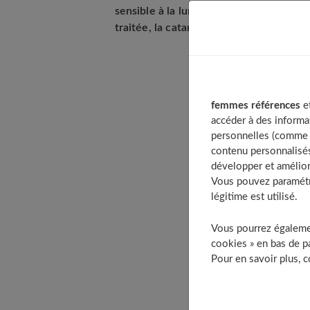
sensible à la lumière. A force, votre cri
traitée, la cataracte conduit à la cécité
Table of Con
femmes références
et
Les symptôme
accéder à des informa
Les 8 causes
personnelles (comme v
contenu personnalisés
Un abécédair
développer et amélior
Augmente
Vous pouvez paramétre
Balayez 
légitime est utilisé.
Continue
Vous pourrez égalemen
Evitez l
cookies » en bas de pa
Prenez g
Pour en savoir plus, 
Soyez lé
Non aux 