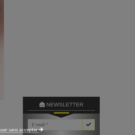
NEWSLETTER
Votre Email *
uer sans accepter