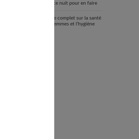
espace nuit pour en faire
un véritable cocon ?
Guide complet sur la santé
des femmes et l’hygiène
féminine : comprendre et
adopter les bons gestes