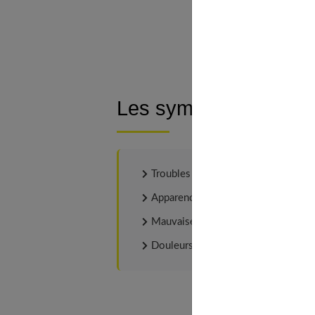
Une plante m
À découv
Les symptômes de la 
Troubles de la vision ;
Apparence nuageuse du cristallin ;
Mauvaise vision de nuit ;
Douleurs oculaires (dans les cas av