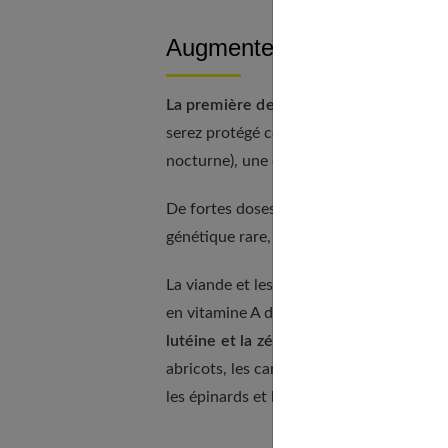
Augmentez vos chances gr
La première des 3 vitamines antioxydant
serez protégé contre les effets des radi
nocturne), une cataracte ou une dégéné
De fortes doses de vitamine A ont même é
génétique rare, appelée dégénérescence 
La viande et les produits laitiers conti
en vitamine A des substances d'origine 
lutéine et la zéaxanthine
. Choisissez le
abricots, les carottes et les patates dou
les épinards et le chou vert, sont très ri