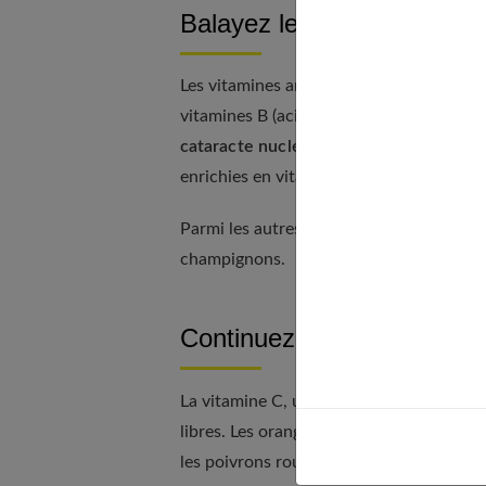
Balayez les risques grâce 
Les vitamines antioxydantes ne sont pas 
vitamines B (acide nicotinique, thiamine
cataracte nucléaire, la forme qui touche
enrichies en vitamines au petit-déjeuner
Parmi les autres sources de vitamines B f
champignons.
Continuez avec la vitamin
La vitamine C, un autre antioxydant, jo
libres. Les oranges, le citron, les mandari
les poivrons rouges sont tous de très b