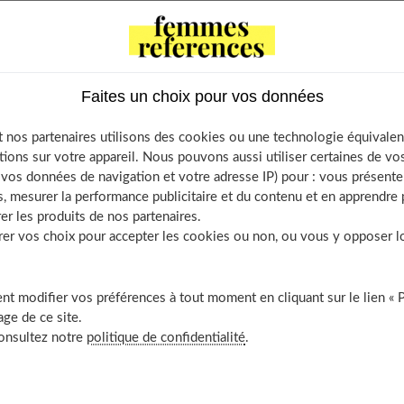
stallin devient jaunâtre ou blanc laiteux. Si elle n’est pas
.
Faites un choix pour vos données
tents
 nos partenaires utilisons des cookies ou une technologie équivalen
s de la cataracte
tions sur votre appareil. Nous pouvons aussi utiliser certaines de v
 peu connues de la cataracte
os données de navigation et votre adresse IP) pour : vous présenter
, mesurer la performance publicitaire et du contenu et en apprendre p
e nutritionnel pour garder des yeux de lynx
er les produits de nos partenaires.
z vos chances grâce à la vitamine A
r vos choix pour accepter les cookies ou non, ou vous y opposer lor
les risques grâce aux vitamines B
z avec la vitamine C
t modifier vos préférences à tout moment en cliquant sur le lien « 
es carences en vitamine E
ge de ce site.
arde aux protéines
consultez notre
politique de confidentialité
.
ger avec le sel
aliments nocifs