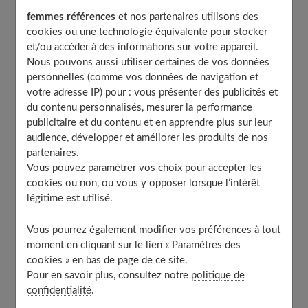
Le viagra n’est pas fait pour tout le monde
femmes références
et nos partenaires utilisons des
cookies ou une technologie équivalente pour stocker
Les signes d’alerter
et/ou accéder à des informations sur votre appareil.
À découvrir aussi
Nous pouvons aussi utiliser certaines de vos données
personnelles (comme vos données de navigation et
votre adresse IP) pour : vous présenter des publicités et
du contenu personnalisés, mesurer la performance
L’infarctus : quand survient-il ?
publicitaire et du contenu et en apprendre plus sur leur
audience, développer et améliorer les produits de nos
partenaires.
Il y a des morts qui frappent l'imagination. Comme celle
Vous pouvez paramétrer vos choix pour accepter les
de Félix Faure, le sixième président de la IIIe République.
cookies ou non, ou vous y opposer lorsque l’intérêt
Selon la rumeur publique, il serait en effet mort
légitime est utilisé.
brutalement pour avoir "trop sacrifié à Vénus", en
Vous pourrez également modifier vos préférences à tout
l'occurrence sa maîtresse, la belle Marguerite Steinheil...
moment en cliquant sur le lien « Paramètres des
cookies » en bas de page de ce site.
Si, 9 fois sur 10, l'
infarctus
- qui touche chaque année
Pour en savoir plus, consultez notre
politique de
120 000 Français
- se constitue au repos ou durant le
confidentialité
.
sommeil, il peut être aussi, parfois, précédé d'un
effort