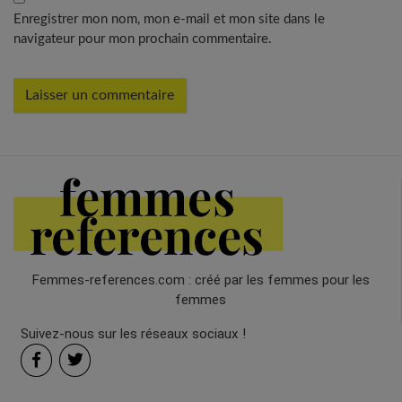
Enregistrer mon nom, mon e-mail et mon site dans le
navigateur pour mon prochain commentaire.
Femmes-references.com : créé par les femmes pour les
femmes
Suivez-nous sur les réseaux sociaux !