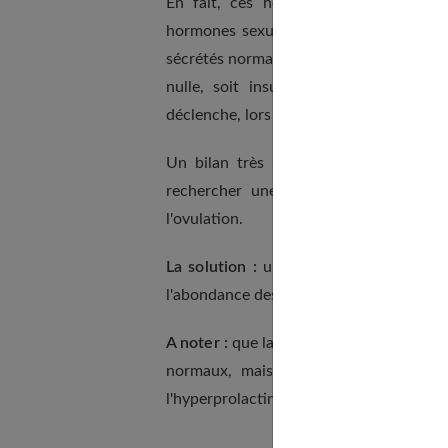
En fait, ces hémorragies témoignent 
hormones sexuelles. Le mécanisme est s
sécrétés normalement, mais l'ovulation 
nulle, soit insuffisante. Ce déséquili
déclenche, lors de sa desquamation, tou
Un bilan très simple – une courbe de
rechercher une anémie) - renseigne to
l'ovulation.
La solution :
un traitement par la proge
l'abondance des règles.
A noter :
que la prescription de pilule n'e
normaux, mais risque surtout de mas
l'hyperprolactinémie.