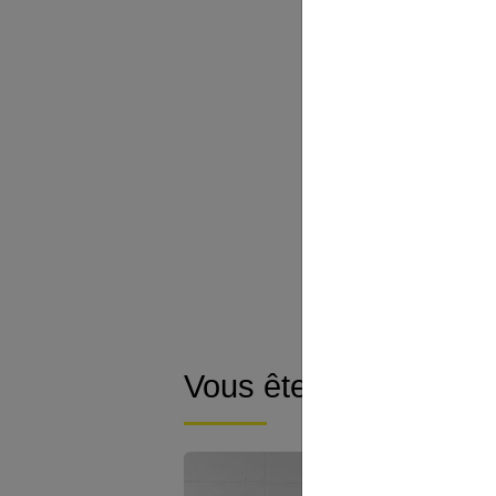
Les hémorr
1. La 
2. La 
3. La p
4. Les
Vous êtes mén
Saignement entr
À découvri
Vous êtes une jeune fi