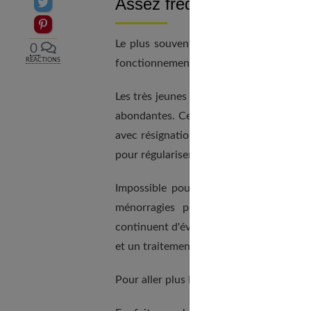
Assez fréquent : Une ovula
Partager sur Twitter
Epingler sur Pinterest
Le plus souvent, dans 70 % des cas env
0
RÉACTIONS
fonctionnement hormonal et non d'une l
Les très jeunes filles, entre 10 et 13 an
abondantes. Ces saignements sont, à tor
avec résignation. "Ça passera avec le te
pour régulariser ces cycles longs et hém
Impossible pourtant de se passer d'une
ménorragies peuvent quelquefois ren
continuent d'évoluer "en douce", avec une
et un traitement, tous deux très simples,
Pour aller plus loin, nous vous recomma