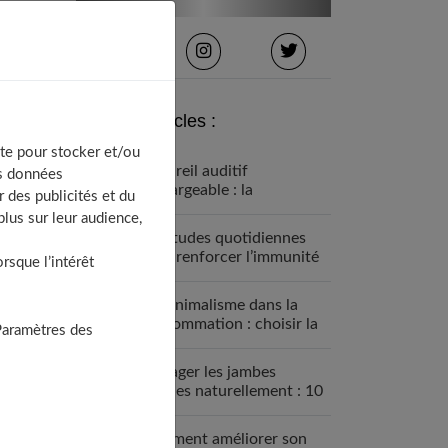
Derniers articles :
te pour stocker et/ou
Appareil auditif
os données
rechargeable : la
 des publicités et du
révolution qui change tout
lus sur leur audience,
Habitudes quotidiennes
pour renforcer l’immunité
sque l’intérêt
familiale
Le minimalisme dans la
consommation : choisir la
Paramètres des
Slow Life pour moins subir
Soulager les jambes
lourdes naturellement : 10
solutions simples qui
fonctionnent vraiment
Comment améliorer son