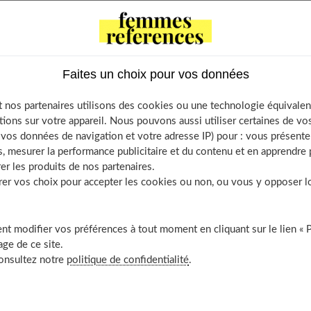
ements surviennent entre les règles ou prolongent leur
s. Ces symptômes sont parfois graves, parfois anodins, mais
’inquiéter vraiment ? Que faire ? Une certitude, il faut
Faites un choix pour vos données
 nos partenaires utilisons des cookies ou une technologie équivalen
tions sur votre appareil. Nous pouvons aussi utiliser certaines de v
nts
os données de navigation et votre adresse IP) pour : vous présenter
eune fille
, mesurer la performance publicitaire et du contenu et en apprendre p
uent : Une ovulation de mauvaise qualité
er les produits de nos partenaires.
r vos choix pour accepter les cookies ou non, ou vous y opposer lor
e…
 jeune femme
uent : les troubles hormonaux
t modifier vos préférences à tout moment en cliquant sur le lien « 
ge de ce site.
l : les problèmes contraceptifs
consultez notre
politique de confidentialité
.
nnus : les fibromes
s
inte