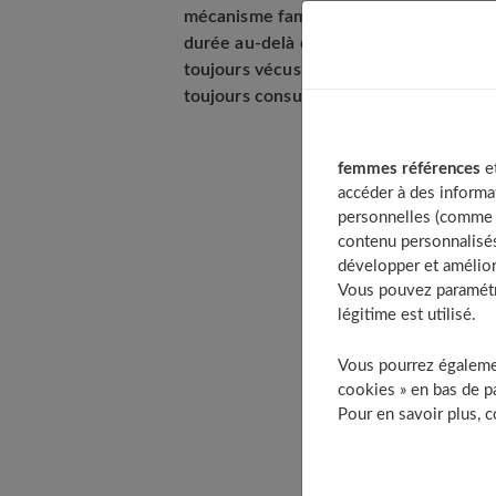
mécanisme familier s’enraye. Des saign
durée au-delà des 3 à 6 jours habituel
toujours vécus avec inquiétude. Quand s
toujours consulter son médecin.
femmes références
et
accéder à des informa
Table of Conte
personnelles (comme v
Vous êtes une j
contenu personnalisés
Assez fréq
développer et amélior
Vous pouvez paramétre
Plutôt rar
légitime est utilisé.
Vous êtes une
Assez fréq
Vous pourrez égalemen
cookies » en bas de pa
Plutôt bana
Pour en savoir plus, 
Les plus co
Les polype
Vous êtes ence