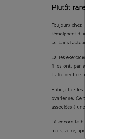
Plutôt rare...
Toujours chez les très jeunes filles, m
témoignent d'une maladie de la coagula 
certains facteurs de la coagulation.
Là, les exercices s'enchaînent régulièr
filles ont, par ailleurs, tendance à sa
traitement ne relève pas du domaine ho
Enfin, chez les filles plus âgées ; de 
ovarienne. Ce trouble de fonctionneme
associées à une hyperpilosité et est dû 
Là encore le bilan s'impose avec, à la 
mois, voire, après 16 ans, un traitement 