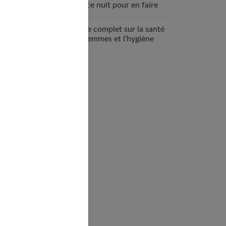
espace nuit pour en faire
un véritable cocon ?
Guide complet sur la santé
des femmes et l’hygiène
féminine : comprendre et
adopter les bons gestes