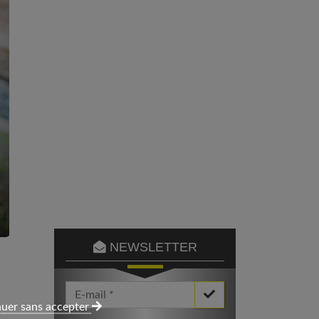
NEWSLETTER
Votre Email *
uer sans accepter