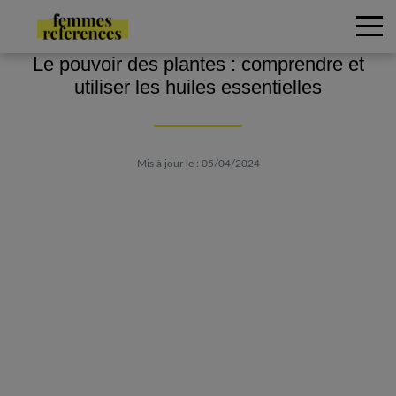
Le pouvoir des plantes : comprendre et
utiliser les huiles essentielles
Mis à jour le : 05/04/2024