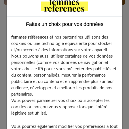
Il y a des gestes santé essentiels que nous ne savons
Faites un choix pour vos données
pas forcément faire. Dans cet article, nous apprenons
à prendre le pouls.
femmes références
et nos partenaires utilisons des
cookies ou une technologie équivalente pour stocker
et/ou accéder à des informations sur votre appareil.
Nous pouvons aussi utiliser certaines de vos données
Table of Contents
personnelles (comme vos données de navigation et
votre adresse IP) pour : vous présenter des publicités et
Qu’est-ce que le pouls ?
du contenu personnalisés, mesurer la performance
Où et comment le prendre ?
publicitaire et du contenu et en apprendre plus sur leur
Pouls pris au poignet
audience, développer et améliorer les produits de nos
partenaires.
Pouls pris au cou
Vous pouvez paramétrer vos choix pour accepter les
Cas particulier du bébé
cookies ou non, ou vous y opposer lorsque l’intérêt
légitime est utilisé.
Pouls : Quels sont les chiffres normaux ?
À découvrir aussi
Vous pourrez également modifier vos préférences à tout