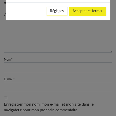
obligatoires
Réglages
Accepter et fermer
Commentaire
Nom
*
E-mail
*
Enregistrer mon nom, mon e-mail et mon site dans le
navigateur pour mon prochain commentaire.