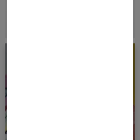
décrypter le quotidien pour offrir aux femmes des
conseils fiables, inspirants et ancrés dans leur
époque.
Newsletter femmes références
Restez informé en vous inscrivant à notre
newsletter
E-mail