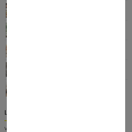
Habitudes quotidiennes pour renforcer
l’immunité familiale
Le minimalisme dans la consommation : choisir la
Slow Life pour moins subir
Soulager les jambes lourdes naturellement : 10
solutions simples qui fonctionnent vraiment
Comment améliorer son espace nuit pour en faire
un véritable cocon ?
Guide complet sur la santé des femmes et
l’hygiène féminine : comprendre et adopter les
bons gestes
Laisser un commentaire
Votre adresse e-mail ne sera pas publiée. - * Champs