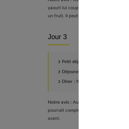
yaourt lui coupe l'envie de terminer son 
un fruit. Il peut le couper en morceaux et
Jour 3
Petit déjeuner
: 1/4 de baguette de
Déjeuner
: 1 soupe japonaise aux ép
Dîner
: filet de porc + purée de po
Notre avis :
Aujourd'hui, les laitages so
pourrait compléter son dîner par un laitag
avant.