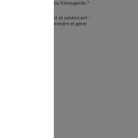
nounou Kinougarde ?
Enfant et adolescent :
comprendre et gérer
l’opposition