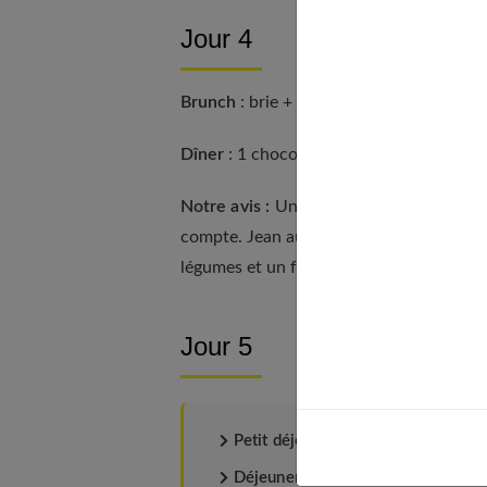
Jour 4
Brunch
: brie + munster + charcuteries 
Dîner
: 1 chocolat chaud + pain et beurr
Notre avis :
Un brunch une fois par sema
compte. Jean aurait mangé plus équilibré s
légumes et un fruit.
Jour 5
Petit déjeuner
: 1/4 de baguette de
Déjeuner
: 1 sandwich fromage- cru