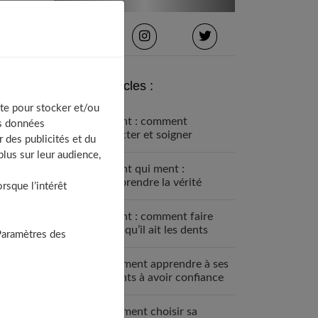
Derniers articles :
te pour stocker et/ou
Enfant : comment
os données
détecter et soigner
 des publicités et du
l’asthme ?
lus sur leur audience,
Enfant qui ment :
comprendre la vérité
sque l’intérêt
derrière leurs mensonges
Enfant : comment faire
pour qu’il ait les dents
Paramètres des
bien alignées ?
Comment apprendre à ses
enfants à avoir confiance
en eux ?
Comment choisir sa