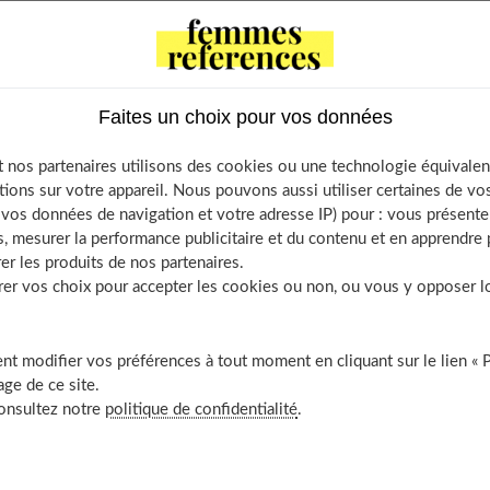
Faites un choix pour vos données
ouver un bon équilibre alimentaire et lui faire perdre du poids
 nos partenaires utilisons des cookies ou une technologie équivalen
tions sur votre appareil. Nous pouvons aussi utiliser certaines de v
os données de navigation et votre adresse IP) pour : vous présenter
, mesurer la performance publicitaire et du contenu et en apprendre p
er les produits de nos partenaires.
r vos choix pour accepter les cookies ou non, ou vous y opposer lor
des alimentaires
t modifier vos préférences à tout moment en cliquant sur le lien « 
ge de ce site.
 contre l’obésité
consultez notre
politique de confidentialité
.