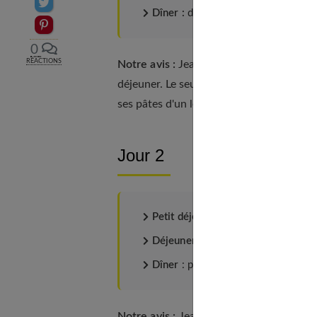
Partager sur Twitter
Dîner :
de la volaille + de la salade
Epingler sur Pinterest
0
RÉACTIONS
Notre avis :
Jean a oublié les fruits. Il 
déjeuner. Le seul légume, la salade, est
ses pâtes d'un légume cuit ou de prendre
Jour 2
Petit déjeuner
: 1/4 de baguette de
Déjeuner
: 1 steak + des pâtes + 1 y
Dîner
: pintade au chou + salade + 1 
Notre avis :
Jean a oublié les fruits. Le 