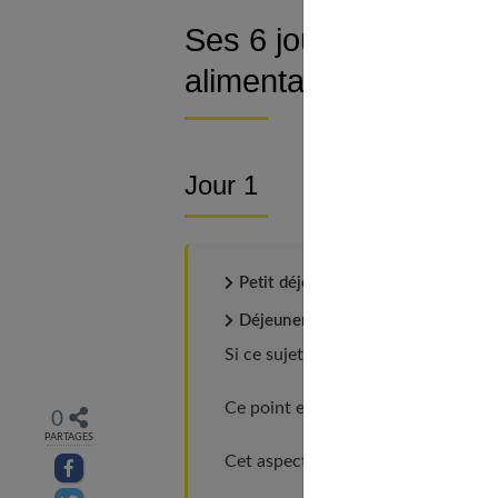
Ses 6 jours de menus 
alimentaire et lui fair
Jour 1
Petit déjeuner :
1/4 de baguette de 
Déjeuner :
1 steak + des pâtes +1 ya
Si ce sujet vous intéresse, découvr
Ce point est traité en profondeur 
0
PARTAGES
Cet aspect est détaillé dans notre a
Partager sur facebook