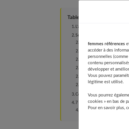
Table of Contents
L’analyse de son alimentation
Ses 6 jours de menus pour retr
Jour 1
femmes références
et
accéder à des informa
Jour 2
personnelles (comme v
Jour 3
contenu personnalisés
Jour 4
développer et amélior
Vous pouvez paramétre
Jour 5
légitime est utilisé.
Jour 6
Comment améliorer ses habitu
Vous pourrez égalemen
cookies » en bas de pa
7 conseils précieux pour lutter
Pour en savoir plus, 
À découvrir aussi