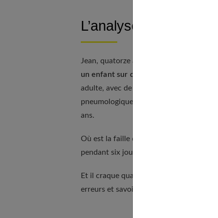
L’analyse de son alim
Jean, quatorze ans, est en classe de qua
un enfant sur dix en France
, Jean souff
adulte, avec de possibles effets indésir
pneumologiques, métaboliques et psycholo
ans.
Où est la faille dans leur façon de se n
pendant six jours. II est a priori raisonna
Et il craque quand sa mère prépare les r
erreurs et savoir comment y remédier.