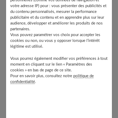
personnelles (comme vos données de navigation et
votre adresse IP) pour : vous présenter des publicités et
Pourquoi faire garder son enfant en anglais ?
du contenu personnalisés, mesurer la performance
Quels sont les avantages de faire garder son enfant
publicitaire et du contenu et en apprendre plus sur leur
en anglais ?
audience, développer et améliorer les produits de nos
Comment choisir une nounou bilingue ?
partenaires.
Vous pouvez paramétrer vos choix pour accepter les
cookies ou non, ou vous y opposer lorsque l’intérêt
légitime est utilisé.
Pourquoi faire garder son enfant en
anglais ?
Vous pourrez également modifier vos préférences à tout
moment en cliquant sur le lien « Paramètres des
cookies » en bas de page de ce site.
L'anglais est aujourd'hui une langue indispensable dans
Pour en savoir plus, consultez notre
politique de
notre quotidien. Il s'agit d'une des langues les plus
confidentialité
.
utilisées au monde. Pour communiquer avec des
personnes de nationalité étrangère, l'anglais est la
langue la plus sollicitée. Que ce soit dans le monde des
affaires, dans celui du divertissement ou celui des
études, pour voyager, cette langue a pris une place