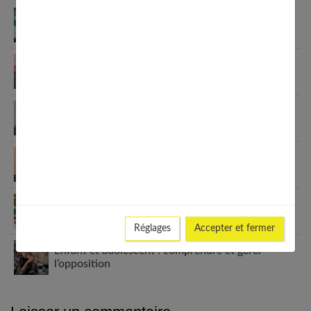
Enfant : comment détecter et soigner l’asthme ?
Enfant qui ment : comprendre la vérité derrière
leurs mensonges
Enfant : comment faire pour qu’il ait les dents
bien alignées ?
Comment apprendre à ses enfants à avoir
confiance en eux ?
Comment choisir sa nounou Kinougarde ?
Réglages
Accepter et fermer
Enfant et adolescent : comprendre et gérer
l’opposition