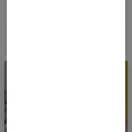
univers de la mode, du bien-être et de la psychologie
relationnelle. Forte de plusieurs années d'expérience
dans le journalisme lifestyle, je m'efforce de
décrypter le quotidien pour offrir aux femmes des
conseils fiables, inspirants et ancrés dans leur
époque.
Newsletter femmes références
Restez informé en vous inscrivant à notre
newsletter
E-mail