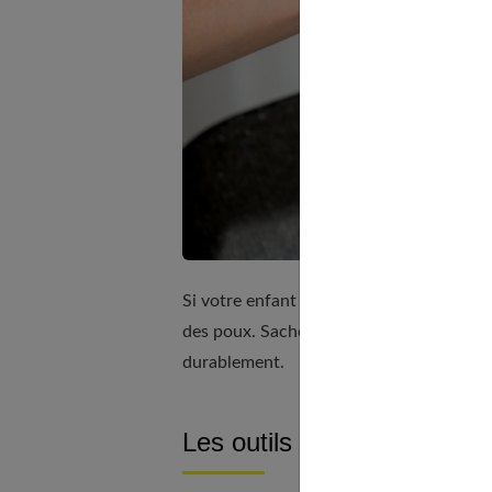
Si votre enfant est déjà infesté, vous po
des poux. Sachez cependant qu’il existe 
durablement.
Les outils anti-poux :