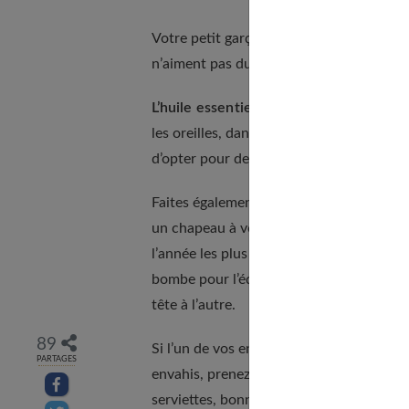
Votre petit garçon pourra mettre du
gel
n’aiment pas du tout cette texture.
L’huile essentielle de lavande
est égale
les oreilles, dans le cou et sur son bonne
d’opter pour des associations d’huiles es
Faites également attention aux accessoir
un chapeau à votre enfant, quelqu’un d’i
l’année les plus propices. De même, évitez
bombe pour l’équitation, vous ne savez pa
tête à l’autre.
89
Si l’un de vos enfants a des poux, pour 
PARTAGES
envahis, prenez quelques précautions : me
Partager sur facebook
serviettes, bonnet, casquette… dans un s