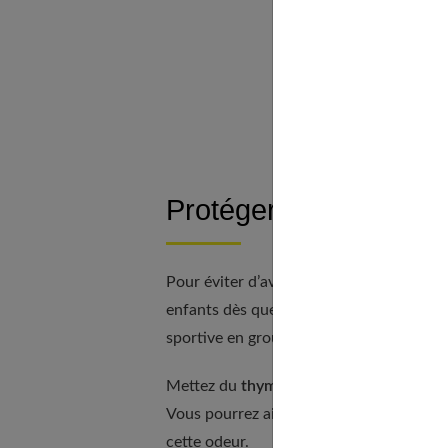
Les plant
Les huile
Quelques autr
Éradiquer les 
Protéger vos enfants 
Pour éviter d’avoir à vous débarrasser de
enfants dès que vous savez qu’il existe u
sportive en groupe…, ne vous laissez pas
Mettez du
thym frais
à bouillir avec un 
Vous pourrez ainsi en mettre sur les che
cette odeur.