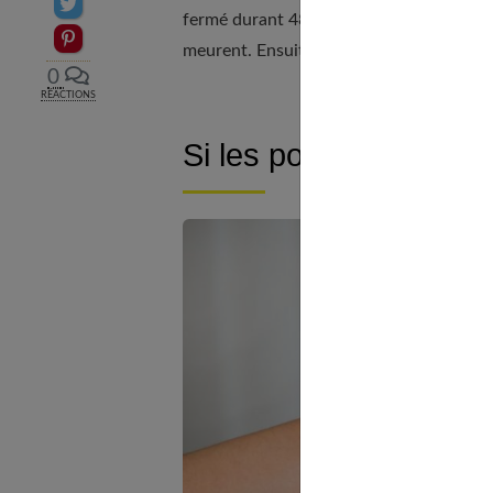
Partager sur Twitter
fermé durant 48 heures de préférence au f
Epingler sur Pinterest
meurent. Ensuite il vous suffira de laver 
0
RÉACTIONS
Si les poux sont instal