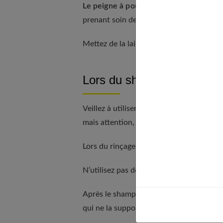
Le peigne à poux électronique
peut être
prenant soin de n’oublier aucune mèche. S
Mettez de la laine entre les dents d’un p
Lors du shampooing :
Veillez à utiliser de
l’eau bien chaude
, p
mais attention, cela n’éradique pas tous
Lors du rinçage, ajoutez du
vinaigre à l’
N’utilisez pas de sèche-cheveux, vous risq
Après le shampooing, si l’enfant est en w
qui ne la supportent pas.