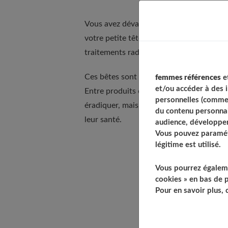
Vous avez dévalisé la pharmacie et ces p
votre petite tête blonde : pas de panique
traitements radicaux.
Ces bêtes sont petites, mais très envahis
femmes références
et
et/ou accéder à des 
Entre produits classiques et astuces de
personnelles (comme 
éradiquer, mais également protéger vos 
du contenu personnal
leur santé.
audience, développer
Vous pouvez paramétr
légitime est utilisé.
Table of Cont
Vous pourrez égaleme
Protéger vos 
cookies » en bas de p
Si les poux son
Pour en savoir plus,
Les outils
Lors du s