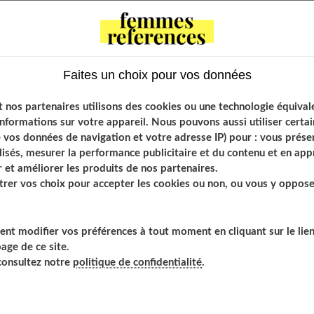
etites bêtes sont toujours bien présentes dans la chevelure de
 ! Vous allez en venir à bout grâce à quelques astuces et à des
Faites un choix pour vos données
santes et elles se propagent rapidement d’une tête à l’autre.
 nos partenaires utilisons des cookies ou une technologie équival
informations sur votre appareil. Nous pouvons aussi utiliser cert
 grand-mère, vous allez voir que vous pouvez non seulement les
vos données de navigation et votre adresse IP) pour : vous présen
enfants de la contamination sans pour autant mettre en danger
isés, mesurer la performance publicitaire et du contenu et en appr
 et améliorer les produits de nos partenaires.
er vos choix pour accepter les cookies ou non, ou vous y opposer
ents
nt modifier vos préférences à tout moment en cliquant sur le lie
enfants de la contamination
age de ce site.
t installés
 consultez notre
politique de confidentialité
.
 anti-poux :
hampooing :