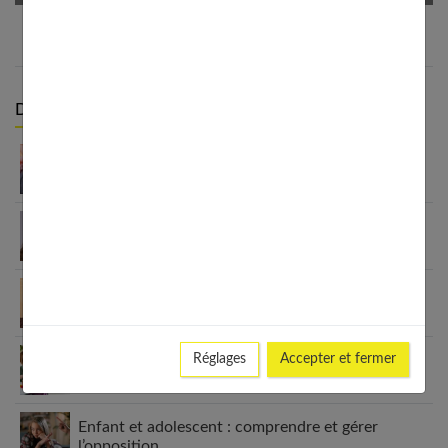
Derniers articles :
Enfant qui ment : comprendre la vérité derrière
leurs mensonges
Enfant : comment faire pour qu’il ait les dents
bien alignées ?
Comment apprendre à ses enfants à avoir
confiance en eux ?
Réglages
Accepter et fermer
Comment choisir sa nounou Kinougarde ?
Enfant et adolescent : comprendre et gérer
l’opposition