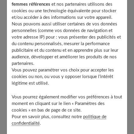
femmes références
et nos partenaires utilisons des
2. L’asthme modéré
cookies ou une technologie équivalente pour stocker
3. L’asthme sévère
et/ou accéder à des informations sur votre appareil.
Nous pouvons aussi utiliser certaines de vos données
Ne plus avoir peur des corticoïdes
personnelles (comme vos données de navigation et
Prévoir une crise
votre adresse IP) pour : vous présenter des publicités et
du contenu personnalisés, mesurer la performance
Adapter l’environnement
publicitaire et du contenu et en apprendre plus sur leur
Et l’avenir ?
audience, développer et améliorer les produits de nos
À découvrir aussi
partenaires.
Vous pouvez paramétrer vos choix pour accepter les
cookies ou non, ou vous y opposer lorsque l’intérêt
légitime est utilisé.
Des symptômes prémonitoires
Vous pourrez également modifier vos préférences à tout
moment en cliquant sur le lien « Paramètres des
Certains signes doivent alerter les parents et les amener
cookies » en bas de page de ce site.
à consulter pour leur enfant. De quoi s'agit-il ? De
Pour en savoir plus, consultez notre
politique de
sifflements dans la poitrine
qui apparaissent soit
confidentialité
.
spontanément soit après un effort ou une infection