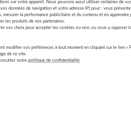
tions sur votre appareil. Nous pouvons aussi utiliser certaines de v
e d'une arthrose banale qui provient d'un simple processus de
os données de navigation et votre adresse IP) pour : vous présenter
, mesurer la performance publicitaire et du contenu et en apprendre p
er les produits de nos partenaires.
r vos choix pour accepter les cookies ou non, ou vous y opposer lor
t de la formation de cristaux calciques à l'intérieur d'une
porter le diagnostic avec certitude. Les genoux - et souvent de
édilection. Les poussées avec impotence douloureuse durent en
t modifier vos préférences à tout moment en cliquant sur le lien « 
ge de ce site.
 parfois tel qu'il faut ponctionner et injecter de la cortisone.
consultez notre
politique de confidentialité
.
lbutazone peut suffire. A ce jour, il n'existe pas de réel
faire dissoudre les cristaux intra-articulaires constitutifs de
do-goutte".
ils pour vous aider
 de vos genoux !