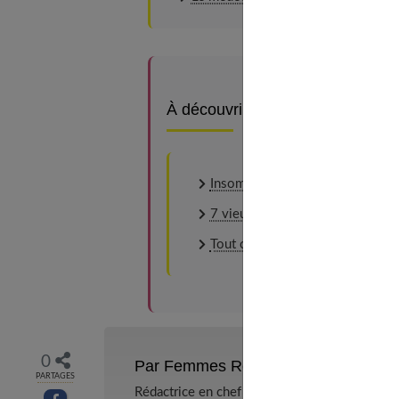
À découvrir aussi
Insomnie : comprendre pour mieu
7 vieux remèdes efficaces à touj
Tout ce que vous devez savoir s
0
Par Femmes References
PARTAGES
Rédactrice en chef et chercheuse de tendance