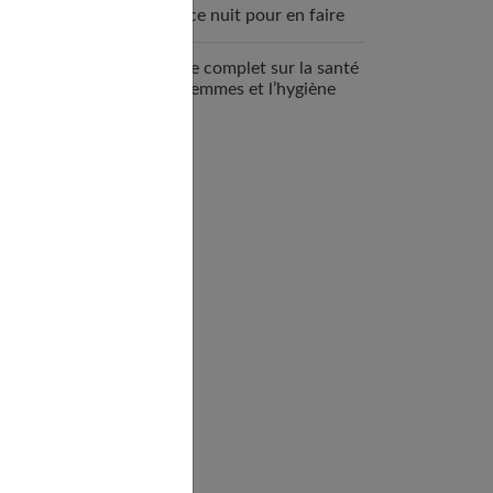
espace nuit pour en faire
un véritable cocon ?
Guide complet sur la santé
des femmes et l’hygiène
féminine : comprendre et
adopter les bons gestes