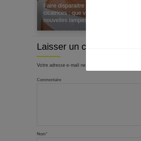
Faire disparaitre des
Bo
cicatrices : que valent les
et 
nouvelles lampes leds ?
tu
Laisser un commentaire
Votre adresse e-mail ne sera pas publiée. - * Cham
Commentaire
Nom
*