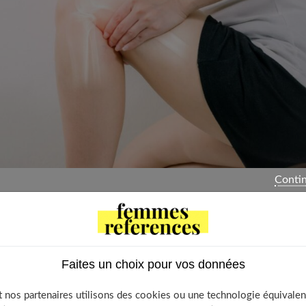
Contin
de deux ans, mon genou droit se met soudain à gonfler de
oins espacés. Je pensais qu’il s’agissait d’une arthrose. Mais,
 parlé de chondrocalcinose. Est-ce plus grave ? »
Faites un choix pour vos données
espérante chronicité. Entre deux crises, l'articulation retrouve
 nos partenaires utilisons des cookies ou une technologie équivalen
 le mal n'a nullement disparu. Bien que de caractère