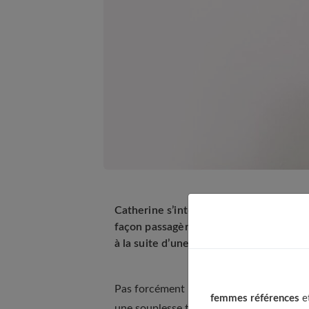
Catherine s’interroge : « Depuis près 
façon passagère, à intervalles plus ou m
à la suite d’une radio, le spécialisée a
Pas forcément plus grave, mais d'une dés
femmes références
et
une souplesse temporaire, trompeuse car