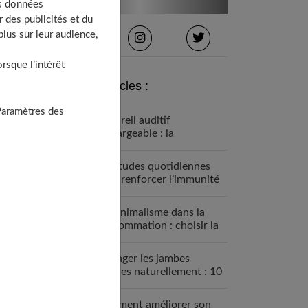
os données
 des publicités et du
lus sur leur audience,
sque l’intérêt
Derniers articles :
Paramètres des
Appareil auditif
rechargeable : la
révolution qui change tout
Habitudes quotidiennes
pour renforcer l’immunité
familiale
Le minimalisme dans la
consommation : choisir la
Slow Life pour moins subir
Soulager les jambes
lourdes naturellement : 10
solutions simples qui
fonctionnent vraiment
Comment améliorer son