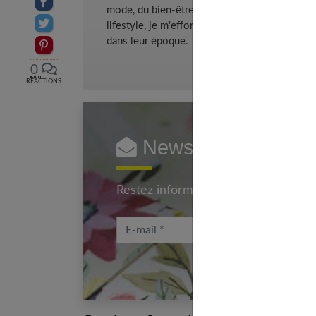
Partager sur facebook
mode, du bien-être et de la psychologie relat
Partager sur Twitter
lifestyle, je m'efforce de décrypter le quotidi
dans leur époque.
Epingler sur Pinterest
0
RÉACTIONS
Newsletter femmes
Restez informé en vous inscrivant à
E-mail