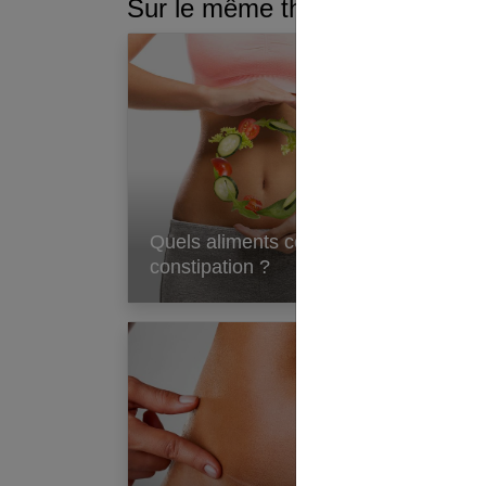
Sur le même thème :
Nan
Quels aliments contre la
s’i
constipation ?
sa