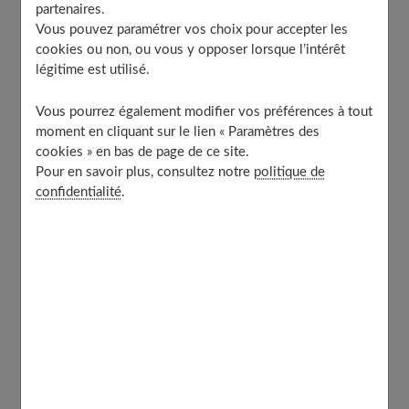
partenaires.
Ne négociez pas tout le temps
Vous pouvez paramétrer vos choix pour accepter les
Informez-le qu’il risque d’être puni
cookies ou non, ou vous y opposer lorsque l’intérêt
légitime est utilisé.
À l’adolescence
Pourquoi c’est normal qu’il veuille commander à
Vous pourrez également modifier vos préférences à tout
cet âge-là
moment en cliquant sur le lien « Paramètres des
Comment réagir
cookies » en bas de page de ce site.
Reconnaissez-le comme quelqu’un qui grandit
Pour en savoir plus, consultez notre
politique de
confidentialité
.
Ne vous dérobez pas devant le confit
Les défis du « non et de la puberté :
stratégies pour une parentalité efficace
Cela commence très tôt et c'est normal. Entre 2 et 4
ans,
tous les enfants testent les limites de leurs
parents.
C'est le fameux âge du "non" et de l'opposition