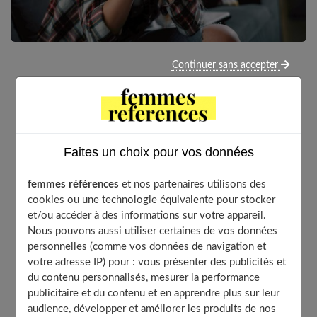
Continuer sans accepter
Tous les enfants et les ados s’opposent à leurs parents
au point parfois de vouloir tout diriger à la maison.
Explications et conseils pour que les vôtres ne
transforment pas votre vie de famille en enfer.
Faites un choix pour vos données
femmes références
et nos partenaires utilisons des
Table of Contents
cookies ou une technologie équivalente pour stocker
et/ou accéder à des informations sur votre appareil.
Les défis du « non et de la puberté : stratégies pour
Nous pouvons aussi utiliser certaines de vos données
une parentalité efficace
personnelles (comme vos données de navigation et
Entre 2 et 4 ans
votre adresse IP) pour : vous présenter des publicités et
Pourquoi c’est normal qu’il veuille commander à
du contenu personnalisés, mesurer la performance
cet âge-là
publicitaire et du contenu et en apprendre plus sur leur
Comment faut-il réagir ?
audience, développer et améliorer les produits de nos