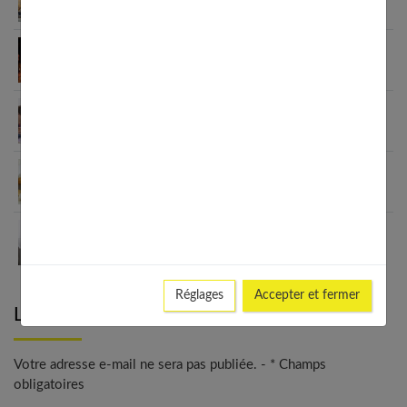
?
Quels bonbons pour un anniversaire d’ado ?
Cours particuliers : quelles sont les matières à
renforcer ?
Ado : les baskets, oui, mais pas tous les jours !
Ado timide : les chemins de la confiance en soi
Réglages
Accepter et fermer
Laisser un commentaire
Votre adresse e-mail ne sera pas publiée. - * Champs
obligatoires