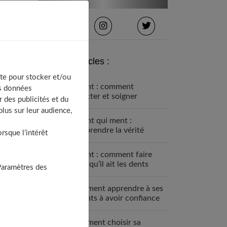
Derniers articles :
te pour stocker et/ou
Enfant : comment
os données
détecter et soigner
 des publicités et du
l’asthme ?
lus sur leur audience,
Enfant qui ment :
comprendre la vérité
sque l’intérêt
derrière leurs mensonges
Enfant : comment faire
pour qu’il ait les dents
Paramètres des
bien alignées ?
Comment apprendre à ses
enfants à avoir confiance
en eux ?
Comment choisir sa