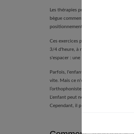
Les thérapies proposées sont basées sur u
bègue comment se décontracter. L'orthoph
positionnement de la langue, des lèvres, p
Ces exercices permettent à l'enfant une 
3/4 d'heure, à raison de deux séances h
s'espacer : une par semaine, voire une p
Parfois, l'enfant bègue est "mûr" pour s
vite. Mais ce n'est pas toujours le cas, 
l’orthophoniste travaille en subtilité. Ell
L'enfant peut ne plus bégayer mais avoir 
Cependant, il peut réapparaître à la suit