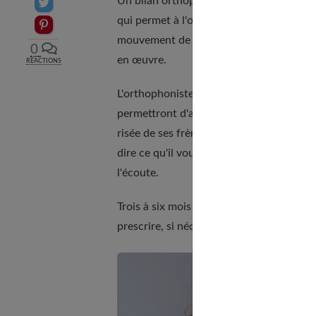
Un bilan orthophonique peut être prescrit
Partager sur Twitter
qui permet à l'orthophoniste d'apprécier 
Epingler sur Pinterest
mouvement de la langue, structure des p
0
en œuvre.
RÉACTIONS
L'orthophoniste peut simplement propose
permettront d'aider au mieux leur enfant b
risée de ses frères et sœurs, et quand il n
dire ce qu'il voulait. L'enfant doit se se
l'écoute.
Trois à six mois plus tard, un rendez-vous
prescrire, si nécessaire, des séances de 