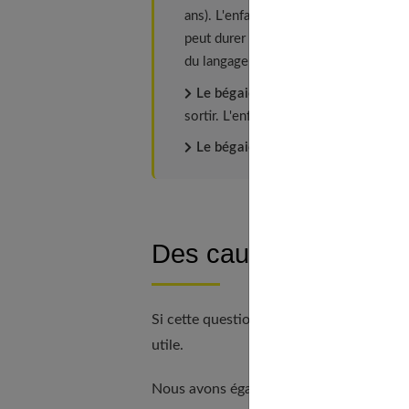
ans). L'enfant a tant de choses à racon
peut durer de trois à six mois. Il ne fa
du langage de l'enfant.
Le bégaiement tonique.
Il vient d
sortir. L'enfant bute alors sur la pron
Le bégaiement clonique.
Il se cara
Des causes profonde
Si cette question vous concerne, notre 
utile.
Nous avons également rédigé un article