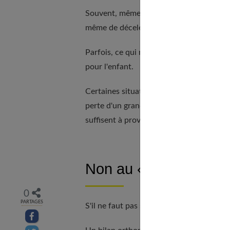
Souvent, même l'entourage le plus proche
même de déceler l'élément déclencheur 
Parfois, ce qui n'est, pour les parents, 
pour l'enfant.
Certaines situations spécifiques (naissan
perte d'un grand-parent ou déménagemen
suffisent à provoquer chez lui un bégaie
Non au « tais-toi, tu 
0
PARTAGES
S'il ne faut pas s'inquiéter, il ne faut pa
Partager sur facebook