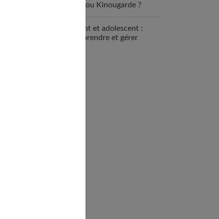
nounou Kinougarde ?
Enfant et adolescent :
comprendre et gérer
l’opposition