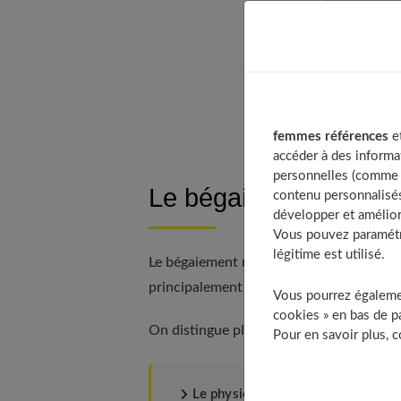
Des 
Non a
Jouer
Comm
femmes références
et
accéder à des informa
personnelles (comme v
Le bégaiement n’est p
contenu personnalisés
développer et amélior
Vous pouvez paramétre
légitime est utilisé.
Le bégaiement n'est pas une maladie mai
principalement des enfants anxieux, hyp
Vous pourrez égalemen
cookies » en bas de pa
On distingue plusieurs types de bégaiem
Pour en savoir plus, 
Le physiologique ou transitoire
. I