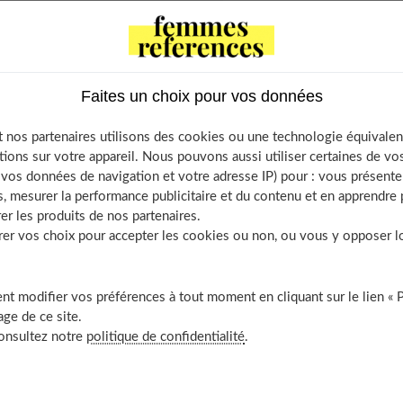
causes profondes
u « tais-toi, tu ne sais pas parler » …
 la relaxation
Faites un choix pour vos données
ent apprend-il à l’école ?
 nos partenaires utilisons des cookies ou une technologie équivalen
tions sur votre appareil. Nous pouvons aussi utiliser certaines de v
os données de navigation et votre adresse IP) pour : vous présenter
as une maladie !
, mesurer la performance publicitaire et du contenu et en apprendre p
er les produits de nos partenaires.
r vos choix pour accepter les cookies ou non, ou vous y opposer lor
s un problème de communication avec les autres. Il concerne
erémotifs, nerveux.
t modifier vos préférences à tout moment en cliquant sur le lien « 
ge de ce site.
ent :
consultez notre
politique de confidentialité
.
l peut apparaître lors du développement du langage (vers deux