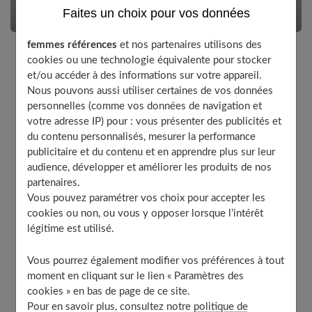
Faites un choix pour vos données
femmes références
et nos partenaires utilisons des
cookies ou une technologie équivalente pour stocker
Conseils de pro, soins ciblés et même lingerie
et/ou accéder à des informations sur votre appareil.
galbante, vous trouverez tout pour remodeler votre
Nous pouvons aussi utiliser certaines de vos données
personnelles (comme vos données de navigation et
silhouette.
votre adresse IP) pour : vous présenter des publicités et
du contenu personnalisés, mesurer la performance
publicitaire et du contenu et en apprendre plus sur leur
La zone est complexe ! Un ventre trop rond peut être dû
audience, développer et améliorer les produits de nos
à l'alimentation, au stress, à des vêtements trop serrés...
partenaires.
Tous ces facteurs se cumulent souvent. Ajoutons à cela,
Vous pouvez paramétrer vos choix pour accepter les
à l'approche de la ménopause, un bouleversement
cookies ou non, ou vous y opposer lorsque l’intérêt
légitime est utilisé.
hormonal les graisses se répartissent autrement, et
souvent au niveau du ventre.
Vous pourrez également modifier vos préférences à tout
moment en cliquant sur le lien « Paramètres des
cookies » en bas de page de ce site.
Table of Contents
Pour en savoir plus, consultez notre
politique de