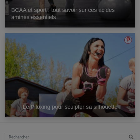
BCAA et sport : tout savoir sur ces acides
aminés essentiels
Le Piloxing pour sculpter sa silhouette
Rechercher