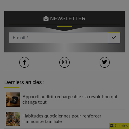
NEWSLETTER
Votre Email *
Derniers articles :
Appareil auditif rechargeable : la révolution qui
change tout
Habitudes quotidiennes pour renforcer
l’immunité familiale
Cookies