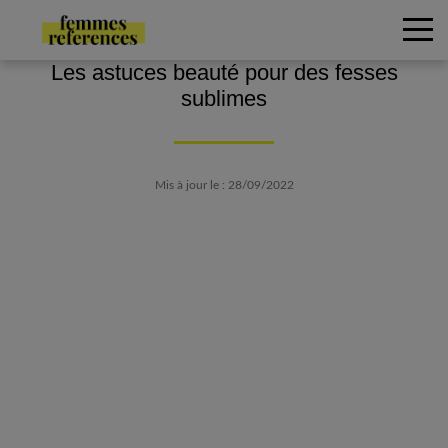
Les astuces beauté pour des fesses
sublimes
Mis à jour le : 28/09/2022