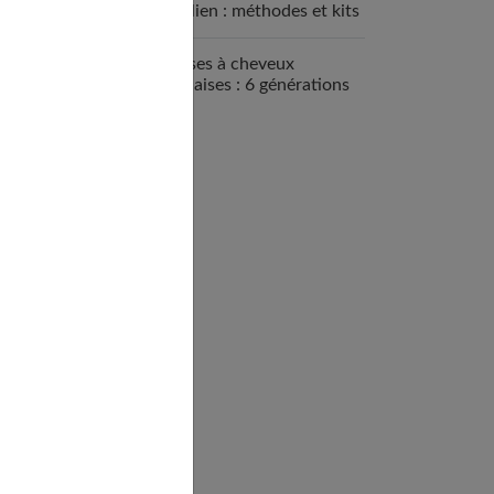
brésilien : méthodes et kits
disponibles
Brosses à cheveux
françaises : 6 générations
de savoir-faire