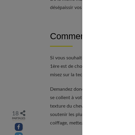
désépaissir vos pointes abîmées et banni
Comment donner du v
Si vous souhaitez
donner du volume à v
1ère est de choisir une
coupe volumatri
misez sur la technique.
Demandez donc à votre coiffeur de réalis
se collent à votre cuir chevelu et que le 
texture du cheveu en créant des longueur
18
soutenir les plus longues, ce qui
apporte
PARTAGES
coiffage, mettez de côté votre fer à lisser
Partager sur facebook