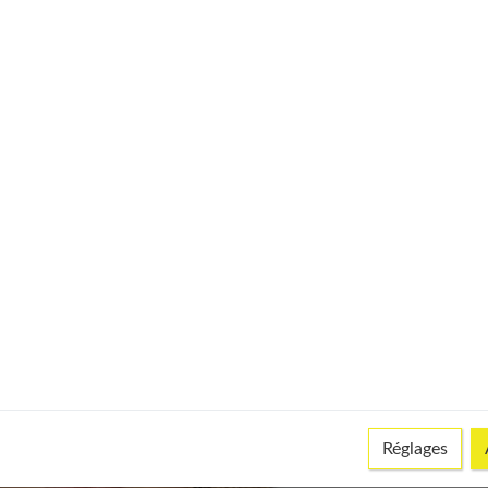
orter une coupe courte, alors les
cheveux mi-longs dégradés
Réglages