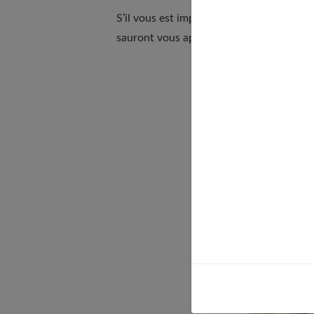
S’il vous est impossible d’envisager de p
sauront vous apporter satisfaction.