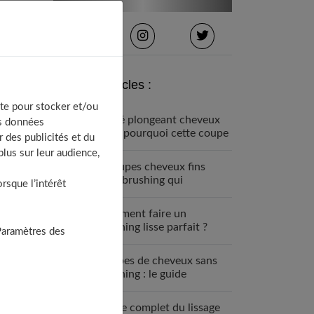
Derniers articles :
te pour stocker et/ou
Carré plongeant cheveux
os données
fins : pourquoi cette coupe
 des publicités et du
est faite pour vous
lus sur leur audience,
7 coupes cheveux fins
sans brushing qui
sque l’intérêt
changent tout (enfin !)
Comment faire un
brushing lisse parfait ?
Paramètres des
Guide étape par étape
Coupes de cheveux sans
brushing : le guide
complet 2025
Guide complet du lissage