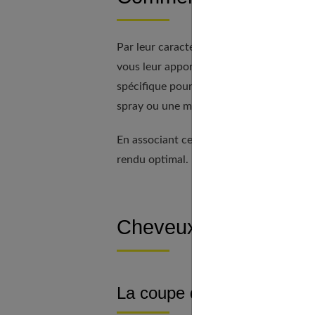
Par leur caractéristique,
les cheveux fin
vous leur apportez. Ils nécessitent, n
spécifique pour révéler leur volume et le
spray ou une mousse coiffante pour
tex
En associant cette routine de soins capil
rendu optimal.
Cheveux fins : les 12
La coupe dégradée