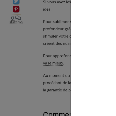
Partager sur Twitter
Si vous avez les cheveux courts, pensez 
Epingler sur Pinterest
idéal.
0
Pour
sublimer votre coupe
, pensez à ut
RÉACTIONS
profondeur grâce à ses reflets soyeux. 
stimuler votre cheveu dès la racine et lu
créent des nuances de teintes et donnen
Pour approfondir ce point, consultez no
va le mieux
.
Au moment du séchage,
partez toujours
procédant de la sorte, vous avez plus de
la garantie de porter une jolie crinière p
Comment prendre soin