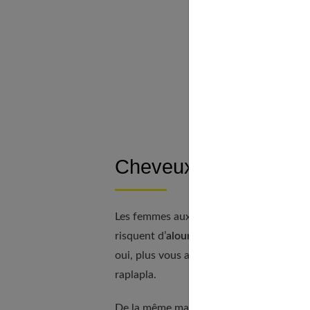
Le c
La 
La 
La 
À d
Cheveux fins : les cou
Les femmes aux cheveux fins ne peuvent p
risquent d’
alourdir ou d’aplatir leur ch
oui, plus vous avez de la longueur et pl
raplapla.
De la même manière,
il ne faut surtout 