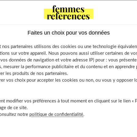
ontents
Faites un choix pour vos données
ins : les coupes et coiffures à éviter
donner du volume à des cheveux fins ?
 nos partenaires utilisons des cookies ou une technologie équivalen
prendre soin de ses cheveux fins ?
tions sur votre appareil. Nous pouvons aussi utiliser certaines de v
fins : les 12 meilleures coupes à adopter
os données de navigation et votre adresse IP) pour : vous présenter
, mesurer la performance publicitaire et du contenu et en apprendre p
oupe dégradée
er les produits de nos partenaires.
arré structuré
r vos choix pour accepter les cookies ou non, ou vous y opposer lor
oupe pixie
oupe boule
t modifier vos préférences à tout moment en cliquant sur le lien « 
oupe pixie asymétrique
ge de ce site.
ob court émoussé
consultez notre
politique de confidentialité
.
oupe shag courte
ob dégradé