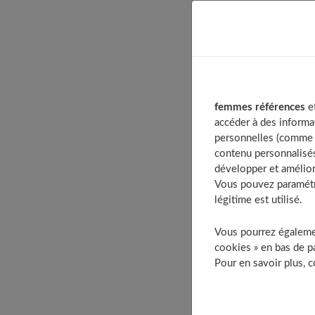
Table of C
Cheveux f
Comment 
femmes références
et
Comment 
accéder à des informa
Cheveux 
personnelles (comme v
contenu personnalisés
La c
développer et amélior
Le c
Vous pouvez paramétre
La c
légitime est utilisé.
La c
Vous pourrez égalemen
La c
cookies » en bas de pa
Le b
Pour en savoir plus, 
La c
Le b