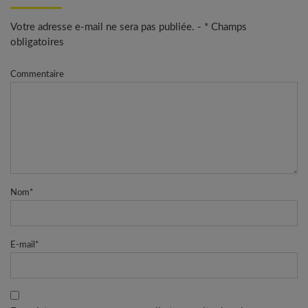
Votre adresse e-mail ne sera pas publiée. - * Champs
obligatoires
Commentaire
Nom
*
E-mail
*