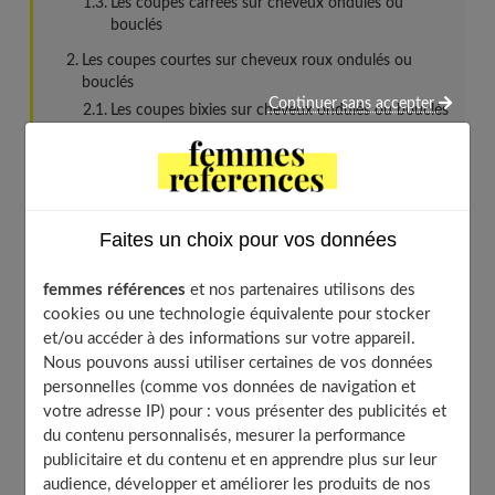
Les coupes carrées sur cheveux ondulés ou
bouclés
Les coupes courtes sur cheveux roux ondulés ou
bouclés
Continuer sans accepter
Les coupes bixies sur cheveux ondulés ou bouclés
Les coupes pixies sur cheveux roux
Les coupes courtes sur cheveux auburn ondulés ou
bouclés
Les coupes bixies sur cheveux auburn
Faites un choix pour vos données
Les coupes pixies sur cheveux ondulés ou bouclés
auburn
femmes références
et nos partenaires utilisons des
cookies ou une technologie équivalente pour stocker
Les coupes courtes sur cheveux ondulés ou bouclés
et/ou accéder à des informations sur votre appareil.
blond chaud
Nous pouvons aussi utiliser certaines de vos données
Les coupes carrées sur cheveux blond chaud
personnelles (comme vos données de navigation et
Les coupes pixie sur cheveux ondulés et bouclés
votre adresse IP) pour : vous présenter des publicités et
À découvrir aussi
du contenu personnalisés, mesurer la performance
publicitaire et du contenu et en apprendre plus sur leur
audience, développer et améliorer les produits de nos