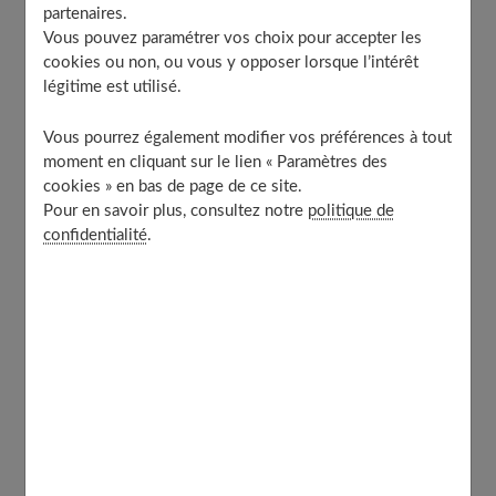
partenaires.
Les coupes courtes sur cheveux ondulés
Vous pouvez paramétrer vos choix pour accepter les
ou bouclés bruns
cookies ou non, ou vous y opposer lorsque l’intérêt
légitime est utilisé.
Vous pourrez également modifier vos préférences à tout
Les coupes asymétriques
moment en cliquant sur le lien « Paramètres des
cookies » en bas de page de ce site.
Pour en savoir plus, consultez notre
politique de
confidentialité
.