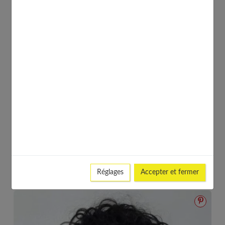
© pinterest
Voici pour vous un bob court à privilégier si vous avez
les cheveux fins. Le style ajoutera du tonus à votre
coiffure.
Réglages
Accepter et fermer