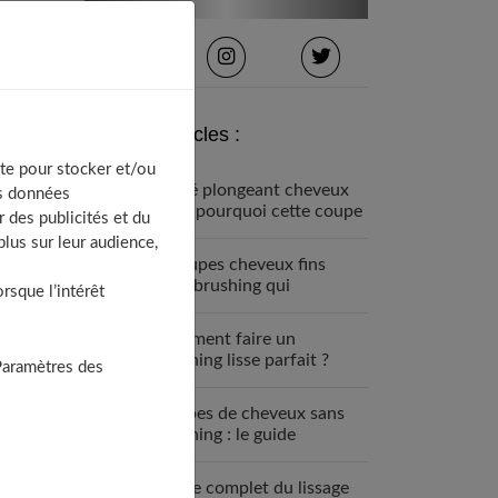
Derniers articles :
te pour stocker et/ou
Carré plongeant cheveux
os données
fins : pourquoi cette coupe
 des publicités et du
est faite pour vous
lus sur leur audience,
7 coupes cheveux fins
sans brushing qui
sque l’intérêt
changent tout (enfin !)
Comment faire un
brushing lisse parfait ?
Paramètres des
Guide étape par étape
Coupes de cheveux sans
brushing : le guide
complet 2025
Guide complet du lissage