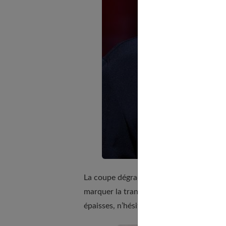
La coupe dégradée flou est une coupe inte
marquer la transition entre une
coupe m
épaisses, n’hésitez pas à adopter cette co