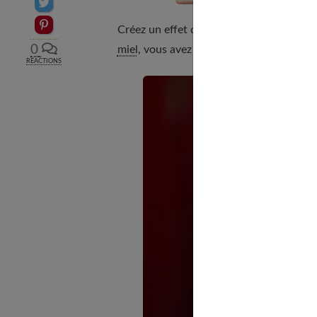
Partager sur Twitter
Epingler sur Pinterest
Créez un effet de
volume
à vos cheveux 
0
miel
, vous avez là le secret d’un rendu 
RÉACTIONS