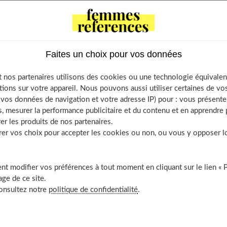
uns pour les femmes de 60 ans avec des lunettes
 sur cheveux bruns pour les femmes de 60 ans
 les femmes de 60 ans avec des lunettes
âtains pour les femmes de 60 ans avec des lunettes
Faites un choix pour vos données
cheveux châtains pour les femmes avec lunettes
 nos partenaires utilisons des cookies ou une technologie équivalen
ur femmes de 60 ans avec des lunettes
tions sur votre appareil. Nous pouvons aussi utiliser certaines de v
 sur cheveux châtains
os données de navigation et votre adresse IP) pour : vous présenter
, mesurer la performance publicitaire et du contenu et en apprendre p
londs chauds pour les femmes de 60 ans avec des lunettes
er les produits de nos partenaires.
ur cheveux blonds chauds
r vos choix pour accepter les cookies ou non, ou vous y opposer lor
es femmes de 60 ans avec des lunettes
is pour les femmes de 60 ans avec des lunettes
t modifier vos préférences à tout moment en cliquant sur le lien « 
r cheveux gris
ge de ce site.
ur femmes de 60 ans
consultez notre
politique de confidentialité
.
s pour femme avec des lunettes