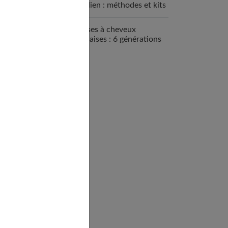
brésilien : méthodes et kits
disponibles
Brosses à cheveux
françaises : 6 générations
de savoir-faire