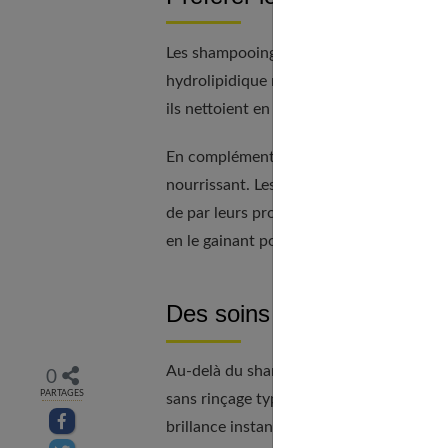
Les shampooings sans sulfates sont idéaux
hydrolipidique naturel du cheveu. Contr
ils nettoient en douceur sans dessécher da
En complément du shampooing doux, il es
nourrissant. Les ingrédients comme le be
de par leurs propriétés hydratantes et ré
en le gainant pour lui redonner de la soup
Des soins riches en beurre 
Au-delà du shampooing et de l'après-sham
0
PARTAGES
sans rinçage type huiles ou sérums. Appl
Partager sur facebook
brillance instantanée sans alourdir la ch