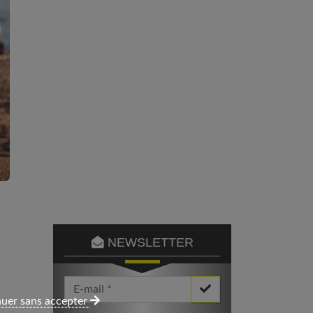
NEWSLETTER
Votre Email *
uer sans accepter