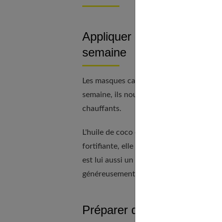
Appliquer un masque à l’hu
semaine
Les masques capillaires sont un rituel da
semaine, ils nourrissent la fibre et répare
chauffants.
L'huile de coco est une alliée pour redon
fortifiante, elle pénètre en profondeur po
est lui aussi un ingrédient miracle grâce
généreusement et laissés poser 20 minute
Préparer des soins maison 