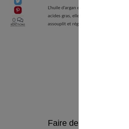
Partager sur Twitter
L'huile d'argan est réputée pour ses bien
Epingler sur Pinterest
acides gras, elle répare la fibre en profo
0
assouplit et régénère les cheveux cassan
RÉACTIONS
Faire des masques no