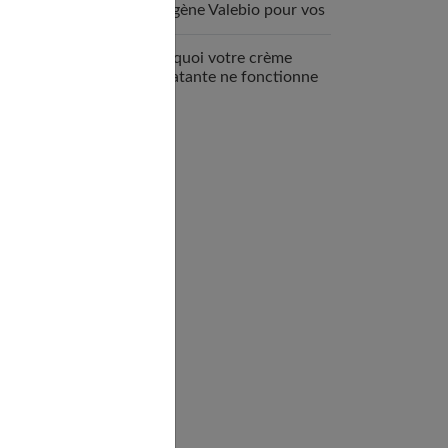
collagène Valebio pour vos
articulations ?
Pourquoi votre crème
hydratante ne fonctionne
pas ?