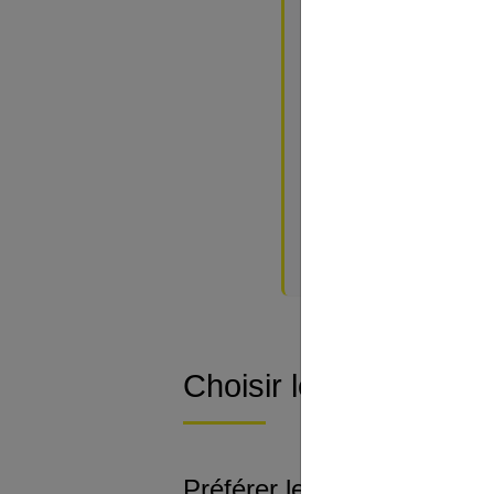
Vaporiser un voile 
Chouchouter ses poin
Appliquer quelques
Utiliser un baume n
Espacer les colorations
Étaler les rendez-v
Alterner avec des 
À découvrir aussi
Choisir les bons produ
Préférer les formules douc