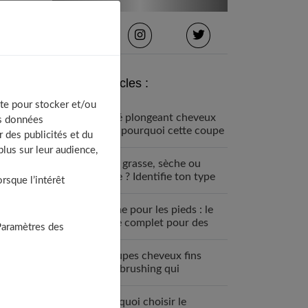
Derniers articles :
te pour stocker et/ou
Carré plongeant cheveux
os données
fins : pourquoi cette coupe
 des publicités et du
est faite pour vous
lus sur leur audience,
Peau grasse, sèche ou
mixte ? Identifie ton type
sque l’intérêt
de peau visage
Crème pour les pieds : le
guide complet pour des
Paramètres des
talons parfaits
7 coupes cheveux fins
sans brushing qui
changent tout (enfin !)
Pourquoi choisir le