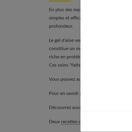
En plus des masques du commerce, on peut
simples et efficaces. L'aloe vera et le y
profondeur.
Le gel d'aloe vera est gorgé d'eau et de 
constitue un masque express idéal pour g
riche en protéines de lait, restructure et 
Ces soins "faits maison" sont à adopter
Vous pouvez aussi lire notre article dédi
Pour en savoir plus, lisez aussi
fabricant
Découvrez aussi nos recommandations
Deux
recettes de masques
maison ultra-