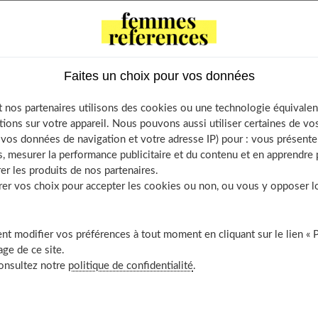
ts capillaires hydratants
les douces sans sulfates
Faites un choix pour vos données
n beurre de karité ou huile d’argan
 nos partenaires utilisons des cookies ou une technologie équivalen
rissants régulièrement
tions sur votre appareil. Nous pouvons aussi utiliser certaines de v
e à l’huile de coco ou à l’avocat une fois par semaine
os données de navigation et votre adresse IP) pour : vous présenter
 maison à l’aloe vera et au yaourt
, mesurer la performance publicitaire et du contenu et en apprendre p
er les produits de nos partenaires.
s de coiffage
r vos choix pour accepter les cookies ou non, ou vous y opposer lor
ne à dents larges et une brosse en poils naturels
sans frotter et limiter la chaleur du sèche-cheveux
t modifier vos préférences à tout moment en cliquant sur le lien « 
uir chevelu
ge de ce site.
ent avec de l’huile d’amande douce
consultez notre
politique de confidentialité
.
 doux pour éliminer les cellules mortes
es agressions extérieures
s un chapeau ou un foulard en été