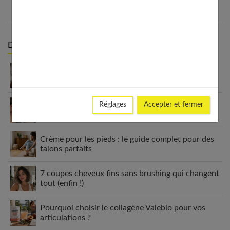
Derniers articles :
Carré plongeant cheveux fins : pourquoi cette
coupe est faite pour vous
Peau grasse, sèche ou mixte ? Identifie ton type
Réglages
Accepter et fermer
de peau visage
Crème pour les pieds : le guide complet pour des
talons parfaits
7 coupes cheveux fins sans brushing qui changent
tout (enfin !)
Pourquoi choisir le collagène Valebio pour vos
articulations ?