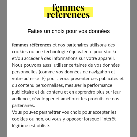
Enrouler les mèches pour former des boucles sans
chaleur
Utiliser des rouleaux et des pinces
Essayer les torsades et les bantu knots
Faites un choix pour vos données
Appliquer les bons produits coiffants
femmes références
et nos partenaires utilisons des
Masques capillaires nourrissants
cookies ou une technologie équivalente pour stocker
Sprays fixants naturels
et/ou accéder à des informations sur votre appareil.
Nous pouvons aussi utiliser certaines de vos données
Sécher les boucles en douceur
personnelles (comme vos données de navigation et
La méthode du plopping
votre adresse IP) pour : vous présenter des publicités et
Air libre ou diffuseur froid
du contenu personnalisés, mesurer la performance
À découvrir aussi
publicitaire et du contenu et en apprendre plus sur leur
audience, développer et améliorer les produits de nos
partenaires.
Vous pouvez paramétrer vos choix pour accepter les
Utiliser des bandeaux ou des élastiques
cookies ou non, ou vous y opposer lorsque l’intérêt
pour des boucles overnight
légitime est utilisé.