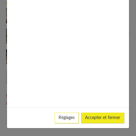
Carré plongeant cheveux fins : pourquoi cette
coupe est faite pour vous
7 coupes cheveux fins sans brushing qui changent
tout (enfin !)
Comment faire un brushing lisse parfait ? Guide
étape par étape
Coupes de cheveux sans brushing : le guide
complet 2025
Guide complet du lissage brésilien : méthodes et
kits disponibles
Brosses à cheveux françaises : 6 générations de
Réglages
Accepter et fermer
savoir-faire