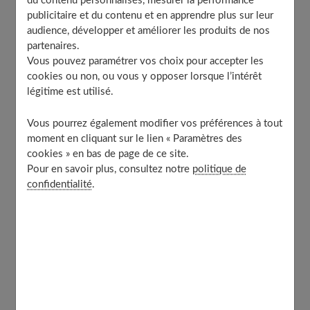
du contenu personnalisés, mesurer la performance
Les effets bénéfiques de l’huile de serpent sur les
publicitaire et du contenu et en apprendre plus sur leur
cheveux
audience, développer et améliorer les produits de nos
partenaires.
Quels sont les usages traditionnels de l’huile de
Vous pouvez paramétrer vos choix pour accepter les
serpent ?
cookies ou non, ou vous y opposer lorsque l’intérêt
L’huile de serpent dans la pharmacopée
légitime est utilisé.
traditionnelle
L’huile de serpent, un produit de beauté ancestral
Vous pourrez également modifier vos préférences à tout
L’usage de l’huile de serpent dans la cuisine
moment en cliquant sur le lien « Paramètres des
traditionnelle
cookies » en bas de page de ce site.
Pour en savoir plus, consultez notre
politique de
Quelles sont les contre-indications de l’huile de
serpent ?
confidentialité
.
Les précautions d’usage de l’huile de serpent
L’huile de serpent, un produit à utiliser avec
discernement
Est-ce qu’il y a des personnes pour qui l’huile de
serpent est déconseillée ?
À découvrir aussi