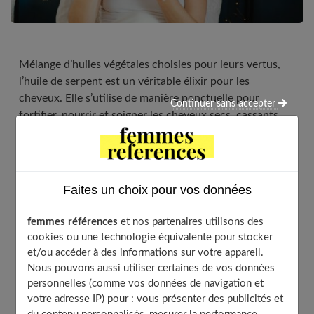
Mélange d’huiles végétales choisies pour leurs vertus,
l’huile de serpent est un véritable élixir pour les
cheveux. Elle s’utilise de manière ponctuelle pour
Continuer sans accepter
fortifier, nourrir et soigner les cheveux secs, cassants,
ternes et abîmés. Il aurait aussi des bienfaits
insoupçonnés sur la peau.
Faites un choix pour vos données
Table of Contents
femmes références
et nos partenaires utilisons des
Quels sont les secrets de l’huile de serpent ?
cookies ou une technologie équivalente pour stocker
et/ou accéder à des informations sur votre appareil.
Quels sont les bienfaits de l’huile de serpent ?
Nous pouvons aussi utiliser certaines de vos données
L’huile de serpent, un produit aux multiples
personnelles (comme vos données de navigation et
vertus
votre adresse IP) pour : vous présenter des publicités et
L’huile de serpent, un allié pour la peau