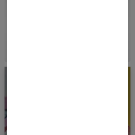
Par Guillaume
Passionné d'architecture d'intérieur, de loisirs créatifs
et d'aménagement, Guillaume partage ses meilleures
astuces déco et conseils d'organisation pour
transformer chaque maison en un véritable cocon
chaleureux.
Newsletter femmes références
Restez informé en vous inscrivant à notre
newsletter
E-mail