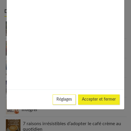
Derniers articles :
Détox sucre 30 jours : mon bilan honnête après
avoir tout arrêté
Aliments anti-inflammatoires : la liste pour une
santé de fer
Petit déjeuner protéiné pour perdre du poids : ça
marche
7 secrets puissants sur black idol que vous devez
absolument connaître
Réglages
Accepter et fermer
Oméga-3 et nutrition sportive : 7 raisons de les
intégrer
7 raisons irrésistibles d’adopter le café crème au
quotidien