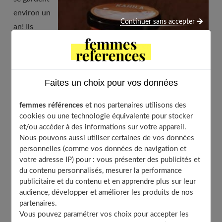
environ un
Continuer sans accepter
an! Ils
peuvent
Faites un choix pour vos données
femmes références
et nos partenaires utilisons des
cookies ou une technologie équivalente pour stocker
et/ou accéder à des informations sur votre appareil.
Nous pouvons aussi utiliser certaines de vos données
personnelles (comme vos données de navigation et
votre adresse IP) pour : vous présenter des publicités et
© lilidelalagune
du contenu personnalisés, mesurer la performance
publicitaire et du contenu et en apprendre plus sur leur
accompagner un riz blanc, un riz sauté, de la semoule,
audience, développer et améliorer les produits de nos
partenaires.
en salade ou même juste des légumes vapeur. Faites du
Vous pouvez paramétrer vos choix pour accepter les
bien à vos amis, à vos familles, mettez les légumes dans