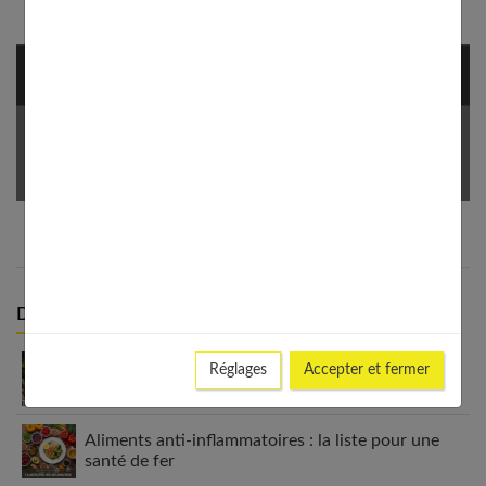
NEWSLETTER
Votre Email *
Derniers articles :
Détox sucre 30 jours : mon bilan honnête après
Réglages
Accepter et fermer
avoir tout arrêté
Aliments anti-inflammatoires : la liste pour une
santé de fer