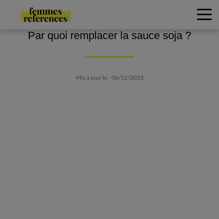
Par quoi remplacer la sauce soja ?
Mis à jour le : 06/12/2023