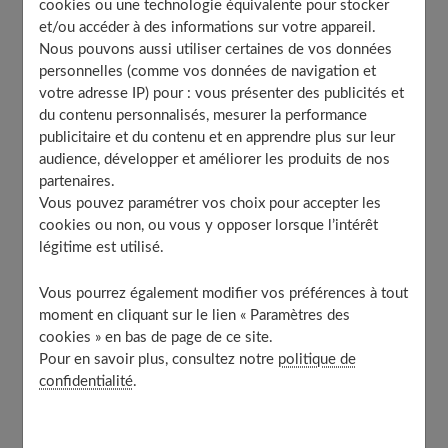
cookies ou une technologie équivalente pour stocker
6 La sauce d’huîtres
et/ou accéder à des informations sur votre appareil.
7 Le Kelpamare®
Nous pouvons aussi utiliser certaines de vos données
8 Le vinaigre balsamique
personnelles (comme vos données de navigation et
votre adresse IP) pour : vous présenter des publicités et
9 Les anchois
du contenu personnalisés, mesurer la performance
10 Le ketchup et le miel
publicitaire et du contenu et en apprendre plus sur leur
11 La pâte de miso
audience, développer et améliorer les produits de nos
partenaires.
À découvrir aussi
Vous pouvez paramétrer vos choix pour accepter les
cookies ou non, ou vous y opposer lorsque l’intérêt
légitime est utilisé.
1 L’arôme saveur
Vous pourrez également modifier vos préférences à tout
moment en cliquant sur le lien « Paramètres des
Connaissez-vous l’arôme saveur ? Ce produit végétal a
cookies » en bas de page de ce site.
une couleur semblable à celle de la sauce soja. Il est
Pour en savoir plus, consultez notre
politique de
confidentialité
.
parfait pour relever vos mets asiatiques, car il contient
du
glutamate monosodique, le 5ᵉ goût
, si on en croit
les Japonais. Au pays du soleil levant, on l’appelle