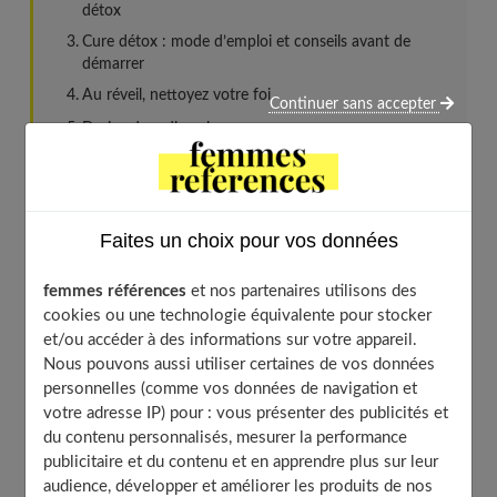
détox
Cure détox : mode d’emploi et conseils avant de
démarrer
Au réveil, nettoyez votre foi
Continuer sans accepter
Du jus de radis noir
Dans la matinée, buvez pour mincir
Des tisanes à toute heure
Au petit déjeuner, démarrez léger
Faites un choix pour vos données
À éviter
femmes références
et nos partenaires utilisons des
Avant le déjeuner, éliminez les toxines
cookies ou une technologie équivalente pour stocker
Du jus de bouleau en cure détox
et/ou accéder à des informations sur votre appareil.
À table, mangez nature
Nous pouvons aussi utiliser certaines de vos données
personnelles (comme vos données de navigation et
À éviter
votre adresse IP) pour : vous présenter des publicités et
À la fin du repas soulagez vos intestins
du contenu personnalisés, mesurer la performance
Anis vert et charbon végétal
publicitaire et du contenu et en apprendre plus sur leur
audience, développer et améliorer les produits de nos
Après le déjeuner, détendez-vous