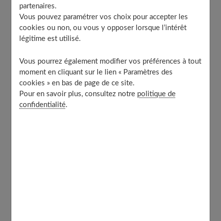
partenaires.
En fin de journée, bougez
Vous pouvez paramétrer vos choix pour accepter les
Au dîner, mangez léger
cookies ou non, ou vous y opposer lorsque l’intérêt
légitime est utilisé.
Les plantes en pratique pour une cure détox réussie
Et après la cure détox ?
Vous pourrez également modifier vos préférences à tout
À découvrir aussi
moment en cliquant sur le lien « Paramètres des
cookies » en bas de page de ce site.
Pour en savoir plus, consultez notre
politique de
confidentialité
.
Pourquoi la cure détox est importante
Pour conserver un bon équilibre physiologique et vivre
en pleine santé, ces déchets doivent être éliminés. C’est
le rôle des cinq organes dits "émonctoires' : le foie, les
intestins, les reins, la peau, les poumons.
Autre point à considérer, en automne et surtout en
hiver,
l'organisme diminue ses dépenses énergétiques