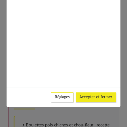
: printemps et automne.
À lire aussi :
10 recettes détox pour s’alléger après les fêtes
20 recettes détox pour prendre soin de son corps
Le détox : conseils et mode d'emploi
Les jus détox pour maigrir
Réglages
Accepter et fermer
À découvrir aussi
Boulettes pois chiches et chou-fleur : recette