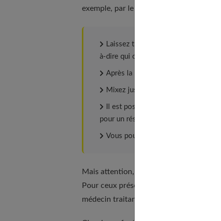
exemple, par le fabricant. Pour le faire 
Laissez tremper toute une nuit 20
à-dire qui ont toujours leur petite pe
Après la nuit de trempage, égouttez-l
Mixez jusqu’à l’obtention d’un jus
Il est possible d’ajouter à ce méla
pour un résultat plus sucré.
Vous pouvez ensuite le conserver q
Mais attention, le lait d’amande est
décon
Pour ceux présentant une hyperthyroïdi
médecin traitant.