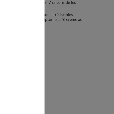
sportive : 7 raisons de les
intégrer
7 raisons irrésistibles
d’adopter le café crème au
quotidien