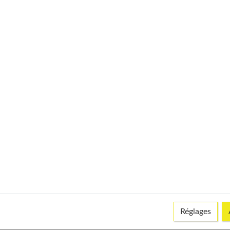
 pas venir se substituer à un lait d’origine animale
. Et pour
. Cela peut entraîner des carences nutritionnelles susceptibles
nt.
faits
énopause
Réglages
italiser pendant les vacances ?