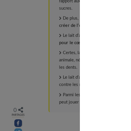
rapport aux autres types de lait. Il a
sucres.
De plus, les produits contenant de
créer de l’énergie
.
Le lait d’amande contient de
« bonne
pour le cœur
.
Certes, la teneur en protéines et en
animale, néanmoins, il reste une bonne 
les dents.
Le lait d’amande est
riche en vitam
contre les maladies causées par l’oxy
Parmi les solutions naturelles pour
peut jouer un rôle grâce à la vitamine 
0
PARTAGES
Partager sur facebook