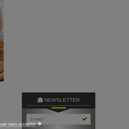
NEWSLETTER
Votre Email *
uer sans accepter