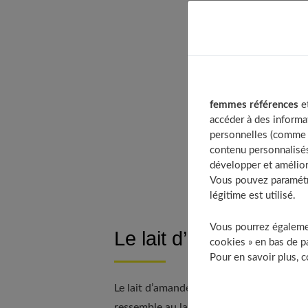
Table of C
Le lait d
Quels son
femmes références
et
Lait d’am
accéder à des informa
personnelles (comme v
Quelles s
contenu personnalisés
À déc
développer et amélior
Vous pouvez paramétre
légitime est utilisé.
Vous pourrez égalemen
Le lait d’amande, qu’
cookies » en bas de pa
Pour en savoir plus, 
Le lait d’amandes sont ainsi extraits. On
ressemble au lait de vache, c’est bien là 