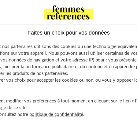
ontents
Faites un choix pour vos données
’amande, qu’est-ce que c’est précisément ?
t ses bienfaits ?
 nos partenaires utilisons des cookies ou une technologie équivalen
ande et minceur, sont-ils compatibles ?
tions sur votre appareil. Nous pouvons aussi utiliser certaines de v
os données de navigation et votre adresse IP) pour : vous présenter
ont les précautions à prendre ?
, mesurer la performance publicitaire et du contenu et en apprendre p
ouvrir aussi
er les produits de nos partenaires.
r vos choix pour accepter les cookies ou non, ou vous y opposer lor
t modifier vos préférences à tout moment en cliquant sur le lien « 
est-ce que c’est précisément ?
ge de ce site.
consultez notre
politique de confidentialité
.
 obtient alors une
boisson très nutritive
. Si de par son aspect, il
que s'arrêtent les similitudes. En effet, ses
apports nutritionnels