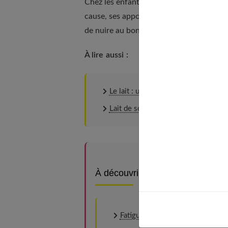
Chez les enfants, le lait d’amande
ne doit
cause, ses apports sont moins importants
de nuire au bon développement de l’enfa
À lire aussi :
Le lait : un aliment essentiel de bien
Lait de soja : un allié pendant la m
À découvrir aussi
Fatigue, stress… Comment se rev