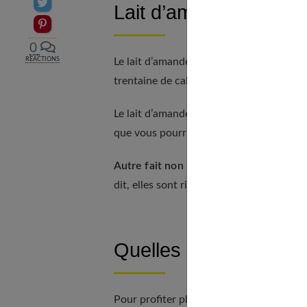
Partager sur Twitter
Lait d’amande et mince
Epingler sur Pinterest
0
Le lait d’amande est moins calorique que 
RÉACTIONS
trentaine de calories pour un verre, alor
Le lait d’amande quantité. Ainsi, si vous 
que vous pourriez faire vous-même.
Autre fait non négligeable à savoir :
les
dit, elles sont riches en « bonnes » grai
Quelles sont les préc
Pour profiter pleinement des différents b