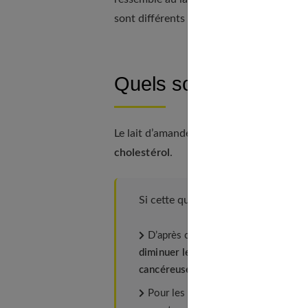
sont différents et de même, son goût très
Quels sont ses bienfai
Le lait d’amande est un produit très béné
cholestérol
.
Si cette question vous concerne, n
D’après certaines études, l’amande,
diminuer le risque de cancer du foie 
cancéreuses de la prostate
.
Pour les personnes cherchant à perd