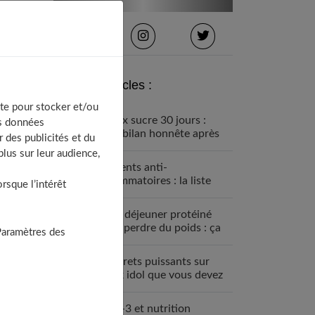
Derniers articles :
te pour stocker et/ou
Détox sucre 30 jours :
os données
mon bilan honnête après
 des publicités et du
avoir tout arrêté
lus sur leur audience,
Aliments anti-
inflammatoires : la liste
sque l’intérêt
pour une santé de fer
Petit déjeuner protéiné
pour perdre du poids : ça
Paramètres des
marche
7 secrets puissants sur
black idol que vous devez
absolument connaître
Oméga-3 et nutrition