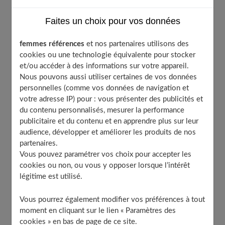
Pourquoi n’ont-ils pas le même goût ?
Les jambons sous vide sont-ils gras ?
Faites un choix pour vos données
Quelle est leur valeur nutritionnelle ?
femmes références
et nos partenaires utilisons des
Peut-on donner du jambon sous vide à de jeunes
cookies ou une technologie équivalente pour stocker
enfants ?
et/ou accéder à des informations sur votre appareil.
Sont-ils compatibles avec un régime ?
Nous pouvons aussi utiliser certaines de vos données
Comment sont-ils fabriqués ?
personnelles (comme vos données de navigation et
votre adresse IP) pour : vous présenter des publicités et
Conservation, mode d’emploi
du contenu personnalisés, mesurer la performance
Comment sont fabriqués les jambons sous-vides ?
publicitaire et du contenu et en apprendre plus sur leur
À découvrir aussi
audience, développer et améliorer les produits de nos
partenaires.
Vous pouvez paramétrer vos choix pour accepter les
cookies ou non, ou vous y opposer lorsque l’intérêt
Jambon : en barquette ou sous vide ?
légitime est utilisé.
Vous pourrez également modifier vos préférences à tout
On trouve sous ces présentations pratiquement tous les
moment en cliquant sur le lien « Paramètres des
jambons.
cookies » en bas de page de ce site.