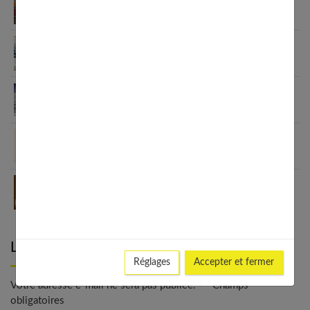
Aliments anti-inflammatoires : la liste pour une
santé de fer
Petit déjeuner protéiné pour perdre du poids : ça
marche
7 secrets puissants sur black idol que vous devez
absolument connaître
Oméga-3 et nutrition sportive : 7 raisons de les
intégrer
7 raisons irrésistibles d’adopter le café crème au
quotidien
Laisser un commentaire
Réglages
Accepter et fermer
Votre adresse e-mail ne sera pas publiée. - * Champs
obligatoires