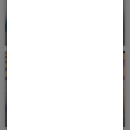
10 recettes pour adopter le régime keto
Les vertus du konjac