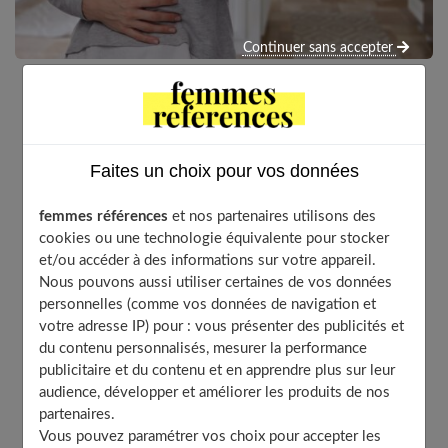
Continuer sans accepter
De nouveaux produits laitiers, pauvres en lactose,
permettent à ceux qui ne supportaient pas le lait d’en
profiter quand même.
Faites un choix pour vos données
femmes références
et nos partenaires utilisons des
cookies ou une technologie équivalente pour stocker
Table of Contents
et/ou accéder à des informations sur votre appareil.
Nous pouvons aussi utiliser certaines de vos données
Allergie au lait, pourquoi ?
personnelles (comme vos données de navigation et
Un problème de chimie interne
votre adresse IP) pour : vous présenter des publicités et
Produits laitiers : oui mais…
du contenu personnalisés, mesurer la performance
publicitaire et du contenu et en apprendre plus sur leur
À découvrir aussi
audience, développer et améliorer les produits de nos
partenaires.
Vous pouvez paramétrer vos choix pour accepter les