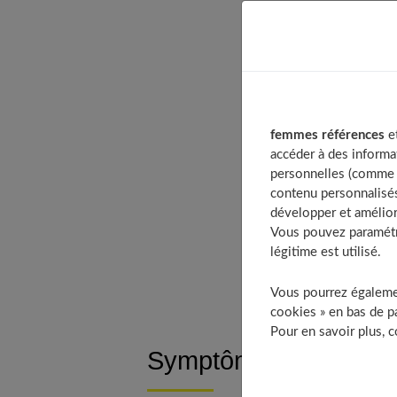
Table of Con
Symptômes de
Méfiez-vous 
femmes références
et
accéder à des informa
Comprendre e
personnelles (comme v
Bien regarde
contenu personnalisés
Intolérance a
développer et amélior
Vous pouvez paramétre
Trouvez la so
légitime est utilisé.
À découv
Vous pourrez égalemen
cookies » en bas de pa
Pour en savoir plus, 
Symptômes de l’intolé