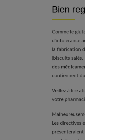
Bien regarder la compo
Comme le gluten, le lactose est présent 
d'intolérance au lactose, soyez vigilant.
la fabrication du fromage, contient du 
(biscuits salés, par exemple). Il en est 
des médicaments vendus en pharmaci
contiennent du lactose.
Veillez à lire attentivement toutes les 
votre pharmacien si vous avez un doute.
Malheureusement, une lecture attentive 
Les directives en matière d'étiquetage
présenteraient quelques lacunes. Les fabri