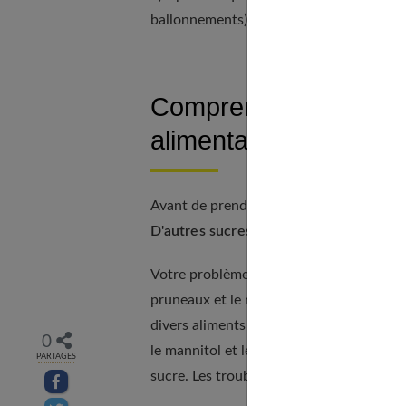
ballonnements), vous pourriez en réalité 
Comprendre et gérer l
alimentaires
Avant de prendre des mesures radicales, 
D'autres sucres que le lactose provoq
Votre problème pourrait venir du
fructo
pruneaux et le raisin. Le fructose entre 
divers aliments comme les chewing-gums, 
0
le mannitol et le xylitol, contenus dans 
PARTAGES
sucre. Les troubles liés à l'absorption d
Partager sur facebook