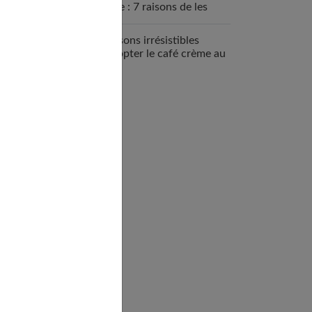
sportive : 7 raisons de les
intégrer
7 raisons irrésistibles
d’adopter le café crème au
quotidien