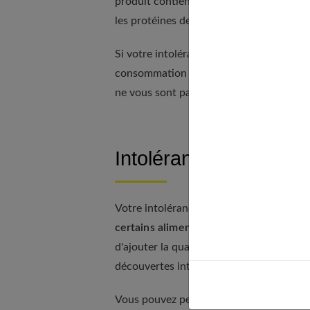
produit contient des sous-produits laitier
les protéines de lait dans la liste des ing
Si votre intolérance est particulièrement
consommation de produits transformés et
ne vous sont pas familiers.
Intolérance au lactose
Votre intolérance au lactose ne doit pas
certains aliments de vos recettes
. Par 
d'ajouter la quantité correspondante d'ea
découvertes intéressantes et savoureuse
Vous pouvez peut-être faire quelques e