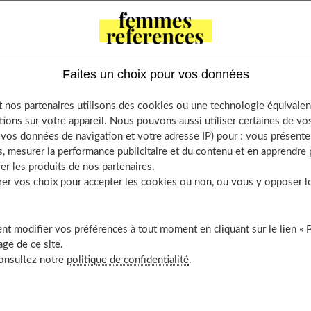
tents
Faites un choix pour vos données
 l’intolérance au lactose
des symptômes d’une intolérance au lactose
 nos partenaires utilisons des cookies ou une technologie équivalen
tions sur votre appareil. Nous pouvons aussi utiliser certaines de v
t gérer les autres intolérances alimentaires
os données de navigation et votre adresse IP) pour : vous présenter
r la composition de votre alimentation
, mesurer la performance publicitaire et du contenu et en apprendre p
u lactose : changez les recettes !
er les produits de nos partenaires.
r vos choix pour accepter les cookies ou non, ou vous y opposer lor
lution à votre intolérance
rir aussi
t modifier vos préférences à tout moment en cliquant sur le lien « 
ge de ce site.
consultez notre
politique de confidentialité
.
rance au lactose