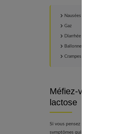
Nausées
Gaz
Diarrhée
Ballonnements
Crampes
Méfiez-vous des symp
lactose
Si vous pensez souffrir d'une intolérance
symptômes qui accompagnent généralemen