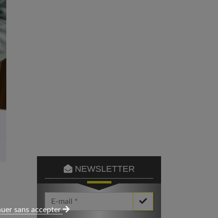
NEWSLETTER
Votre Email *
uer sans accepter