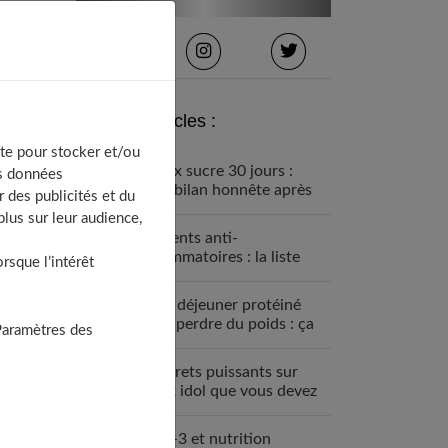
Derniers articles :
te pour stocker et/ou
Détox sucre 30 jours :
os données
mon bilan honnête après
 des publicités et du
avoir tout arrêté
lus sur leur audience,
Aliments anti-
inflammatoires : la liste
sque l’intérêt
pour une santé de fer
Petit déjeuner protéiné
pour perdre du poids : ça
Paramètres des
marche
7 secrets puissants sur
black idol que vous devez
absolument connaître
Oméga-3 et nutrition