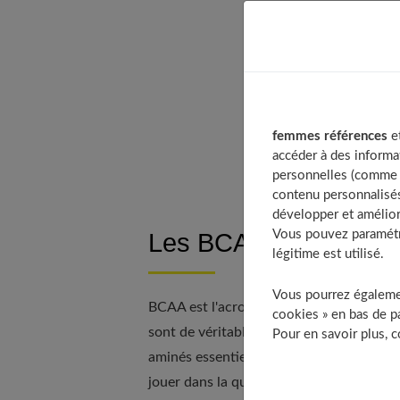
Ta
femmes références
et
accéder à des informa
personnelles (comme v
contenu personnalisés
développer et amélior
Vous pouvez paramétre
Les BCAA, c’est quoi 
légitime est utilisé.
Vous pourrez égalemen
BCAA est l'acronyme de « Branch Chain Am
cookies » en bas de pa
sont de véritables alliés polyvalents pou
Pour en savoir plus, 
aminés essentiels : la leucine, l'isoleuci
jouer dans la qualité des muscles et ils 