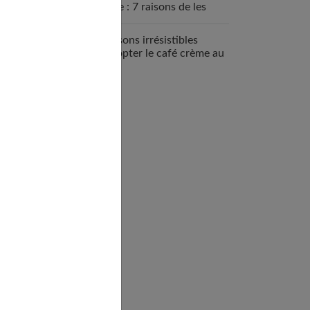
sportive : 7 raisons de les
intégrer
7 raisons irrésistibles
d’adopter le café crème au
quotidien