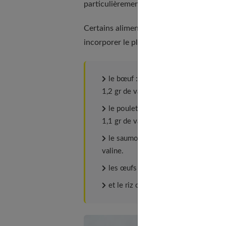
particulièrement utile lors d'une séance
Certains aliments sont particulièrement r
incorporer le plus possible à son alimenta
le bœuf : pour 100 grammes de viand
1,2 gr de valine.
le poulet : pour 100 grammes de via
1,1 gr de valine.
le saumon sauvage : pour 100 gr de 
valine.
les œufs contiennent 0,54 de leucine
et le riz contient 0,67 gr de leucine