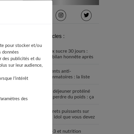
Derniers articles :
te pour stocker et/ou
Détox sucre 30 jours :
os données
mon bilan honnête après
 des publicités et du
avoir tout arrêté
lus sur leur audience,
Aliments anti-
inflammatoires : la liste
sque l’intérêt
pour une santé de fer
Petit déjeuner protéiné
pour perdre du poids : ça
Paramètres des
marche
7 secrets puissants sur
black idol que vous devez
absolument connaître
Oméga-3 et nutrition