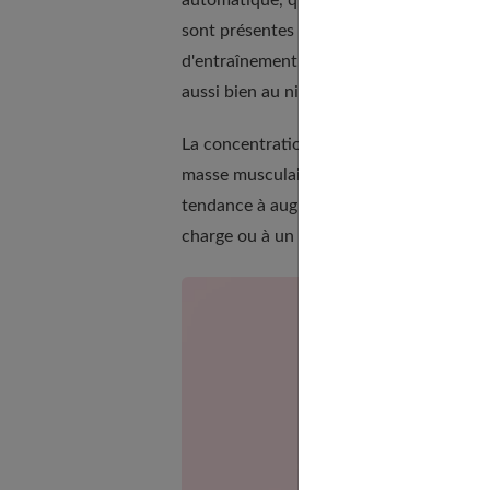
sont présentes dans l'ADN et ont pour ob
d'entraînement. Ces différents processus
aussi bien au niveau de l'intensité que d
La concentration en BCAA dans le corps h
masse musculaire disponible dans l'orga
tendance à augmenter drastiquement. Ce
charge ou à un stress externe.