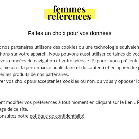
ble of Contents
Les BCAA, c’est quoi ?
Faites un choix pour vos données
Pourquoi prendre des BCAA ?
 nos partenaires utilisons des cookies ou une technologie équivalen
À découvrir aussi
tions sur votre appareil. Nous pouvons aussi utiliser certaines de v
os données de navigation et votre adresse IP) pour : vous présenter
, mesurer la performance publicitaire et du contenu et en apprendre p
er les produits de nos partenaires.
r vos choix pour accepter les cookies ou non, ou vous y opposer lor
?
t modifier vos préférences à tout moment en cliquant sur le lien « 
ino Acids » soit, en français, « acides aminés ramifiés ». Ce
ge de ce site.
r les muscles. Ils se composent principalement de trois acides
consultez notre
politique de confidentialité
.
ne et la valine. Ces trois acides aminés ont un rôle important à
constituent une source essentielle d'énergie immédiate,