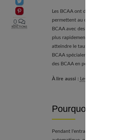
Partager sur Twitter
Epingler sur Pinterest
Les BCAA ont de nombreux bienfaits pour l
permettent au corps de se muscler conve
0
RÉACTIONS
BCAA avec des entraînements réguliers, i
plus rapidement les résultats voulus. I
atteindre le taux de BCAA nécessaire. Le
BCAA spécialement crées pour elles, sous
des BCAA en poudre sur Internet, sur d
À lire aussi :
Les antioxydants : que faut-
Pourquoi prendre de
Pendant l'entraînement, ou après, le co
automatique, qui vont transmettre des in