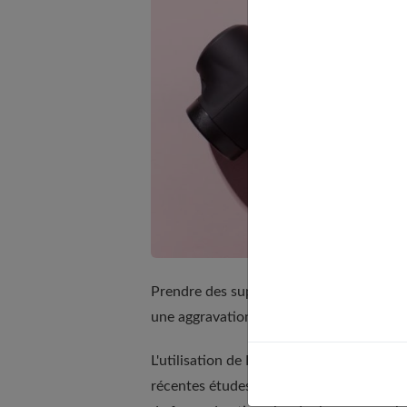
Prendre des suppléments de BCAA aide à 
une aggravation du catabolisme muscula
L'utilisation de BCAA fournit un certai
récentes études ont démontré que, pren