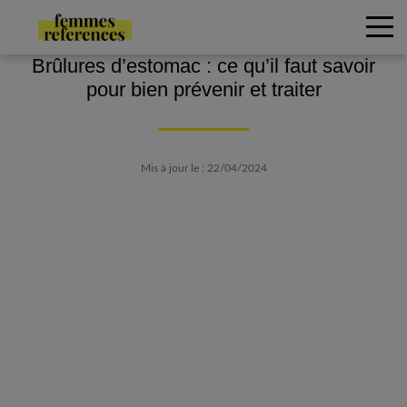
Brûlures d’estomac : ce qu’il faut savoir
pour bien prévenir et traiter
Mis à jour le : 22/04/2024