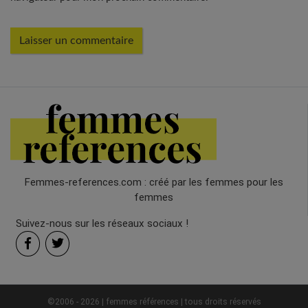
Femmes-references.com : créé par les femmes pour les
femmes
Suivez-nous sur les réseaux sociaux !
©2006 - 2026 | femmes références | tous droits réservés