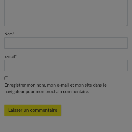
Nom
*
E-mail
*
Enregistrer mon nom, mon e-mail et mon site dans le
navigateur pour mon prochain commentaire.