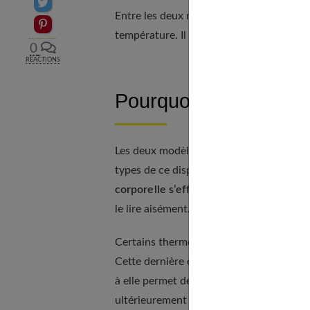
Partager sur Twitter
Entre les deux modèles, le thermomètre f
Epingler sur Pinterest
température. Il permet de déceler rapide
0
RÉACTIONS
Pourquoi opter pour u
Les deux modèles de thermomètre fronta
types de ce dispositif médical.
Il suffit
corporelle s’effectue
. Le résultat s’aff
le lire aisément.
Certains thermomètres possèdent une fonc
Cette dernière émet un bip sonore et vis
à elle permet de sauvegarder la valeur de
ultérieurement pour vérifier l’évolution de