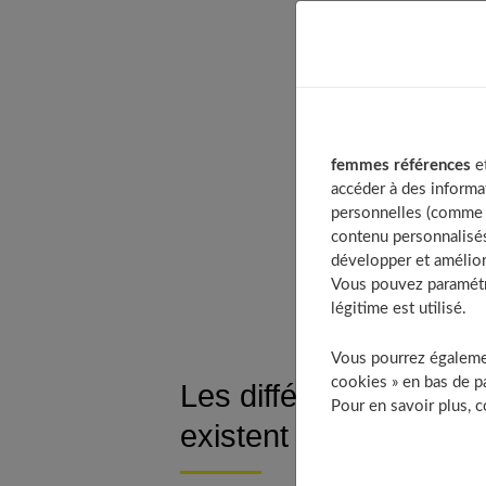
Table of Conten
Les différentes 
Comment mesurer
femmes références
et
Pourquoi opter 
accéder à des informa
La mesure d’un t
personnelles (comme v
contenu personnalisés
Choisir un bon 
développer et amélior
À découvrir
Vous pouvez paramétre
légitime est utilisé.
Vous pourrez égalemen
cookies » en bas de pa
Les différentes catég
Pour en savoir plus, 
existent