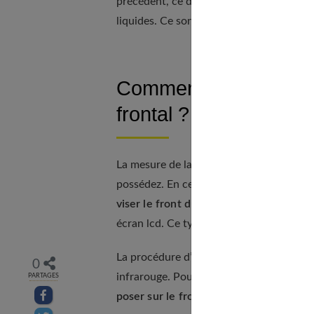
précédent, ce dispositif médical à affich
liquides. Ce sont ces derniers qui mesur
Comment mesurer la t
frontal ?
La mesure de la température corporelle
possédez. En ce qui concerne le modèle 
viser le front du malade
. Dès lors, vous
écran lcd. Ce type de thermomètre est tr
La procédure d’utilisation du thermomètr
0
infrarouge. Pour mesurer la température 
PARTAGES
Partager sur facebook
poser sur le front.