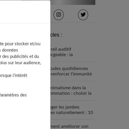
Derniers articles :
te pour stocker et/ou
Appareil auditif
os données
rechargeable : la
 des publicités et du
révolution qui change tout
lus sur leur audience,
Habitudes quotidiennes
pour renforcer l’immunité
sque l’intérêt
familiale
Le minimalisme dans la
consommation : choisir la
Paramètres des
Slow Life pour moins subir
Soulager les jambes
lourdes naturellement : 10
solutions simples qui
fonctionnent vraiment
Comment améliorer son