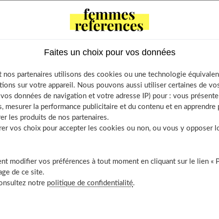
ts
Faites un choix pour vos données
catégories de thermomètres frontaux qui existent
 la température avec le thermomètre frontal ?
 nos partenaires utilisons des cookies ou une technologie équivalen
pour un thermomètre frontal ?
tions sur votre appareil. Nous pouvons aussi utiliser certaines de v
hermomètre frontal est-elle toujours précise ?
os données de navigation et votre adresse IP) pour : vous présenter
, mesurer la performance publicitaire et du contenu et en apprendre p
thermomètre frontal
er les produits de nos partenaires.
 aussi
r vos choix pour accepter les cookies ou non, ou vous y opposer lor
t modifier vos préférences à tout moment en cliquant sur le lien « 
ge de ce site.
ories de thermomètres frontaux qui
consultez notre
politique de confidentialité
.