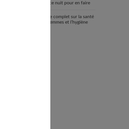
espace nuit pour en faire
un véritable cocon ?
Guide complet sur la santé
des femmes et l’hygiène
féminine : comprendre et
adopter les bons gestes