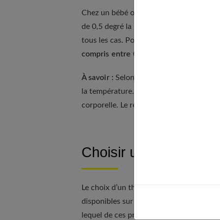
Chez un bébé ou une femme en menstruat
de 0,5 degré la normale. Chez un enfant
tous les cas. Pour éviter les erreurs de me
compris entre 0,7 et 1 degré au résult
À savoir :
Selon votre modèle de thermom
la température. Certains produits de pri
corporelle. Le résultat final est ainsi plu
Choisir un bon thermo
Le choix d’un thermomètre frontal n’est 
disponibles sur le marché, il n’est pas si
lequel de ces produits vous voulez choisi