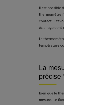
Il est possible de trouver un thermomètre
thermomètre frontal est pratique et son
contact, il favorise la prise de tempéra
éclairage dont disposent certains de ces 
Le thermomètre frontal, qu’il soit électr
température corporelle.
La mesure d’un thermo
précise ?
Bien que le thermomètre frontal soit un d
mesure.
Le flux de la température corpor