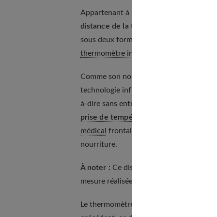
Appartenant à la catégorie des
thermomè
distance de la température corporelle.
sous deux formes. Cet appareil dédié à l
thermomètre infrarouge
frontal sans co
Comme son nom l’indique, le thermomètr
technologie infrarouge. Il est souvent à
à-dire sans entrer en contact direct ave
prise de température d’un bébé
ou d’un
médical
frontal doté de la technologie i
nourriture.
À noter :
Ce dispositif est parfois équi
mesure réalisée.
Le thermomètre frontal électronique néc