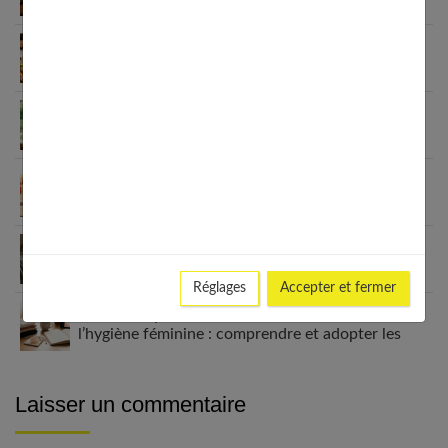
Habitudes quotidiennes pour renforcer
l’immunité familiale
Le minimalisme dans la consommation : choisir la
Slow Life pour moins subir
Soulager les jambes lourdes naturellement : 10
solutions simples qui fonctionnent vraiment
Comment améliorer son espace nuit pour en faire
un véritable cocon ?
Réglages
Accepter et fermer
Guide complet sur la santé des femmes et
l’hygiène féminine : comprendre et adopter les
bons gestes
Laisser un commentaire