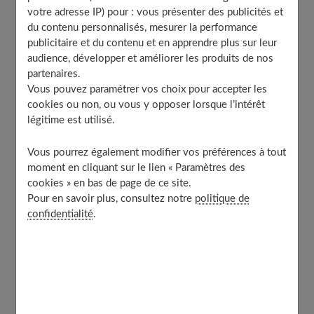
relativement récente
votre adresse IP) pour : vous présenter des publicités et
Principe de fonctionnement du thermomètre
du contenu personnalisés, mesurer la performance
infrarouge
publicitaire et du contenu et en apprendre plus sur leur
Différence entre thermomètre laser et thermomètre
audience, développer et améliorer les produits de nos
infrarouge
partenaires.
Vous pouvez paramétrer vos choix pour accepter les
Pourquoi utiliser un thermomètre infrarouge ?
cookies ou non, ou vous y opposer lorsque l’intérêt
À découvrir aussi
légitime est utilisé.
Vous pourrez également modifier vos préférences à tout
Un thermomètre infrarouge : qu’est-ce
moment en cliquant sur le lien « Paramètres des
cookies » en bas de page de ce site.
que c’est ?
Pour en savoir plus, consultez notre
politique de
confidentialité
.
Le thermomètre infrarouge est un instrument de mesure
doté d’un écran lcd qui assure
la prise de la
température corporelle ou celle d’un objet.
Pour y
arriver, ce dispositif médical se sert du rayonnement de
type corps noir qu’émet le sujet dans l’infrarouge. Il