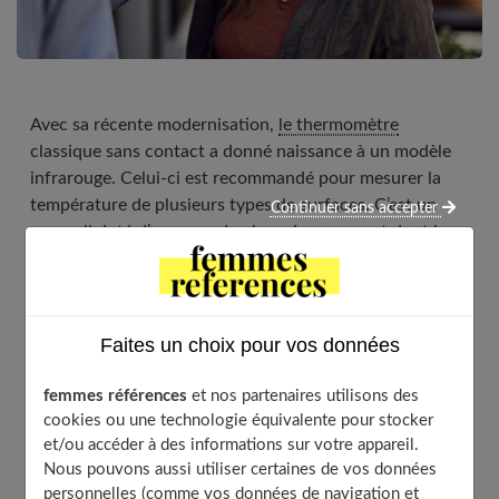
Avec sa récente modernisation,
le thermomètre
classique sans contact a donné naissance à un modèle
infrarouge. Celui-ci est recommandé pour mesurer la
température de plusieurs types de surfaces. C’est un
Continuer sans accepter
appareil doté d’une grande plage de mesure et dont la
précision est très fiable. Découvrez le mode de
fonctionnement du thermomètre infrarouge à travers
cet article.
Faites un choix pour vos données
femmes références
et nos partenaires utilisons des
Table of Contents
cookies ou une technologie équivalente pour stocker
et/ou accéder à des informations sur votre appareil.
Un thermomètre infrarouge : qu’est-ce que c’est ?
Nous pouvons aussi utiliser certaines de vos données
Le thermomètre infrarouge : une technologie
personnelles (comme vos données de navigation et