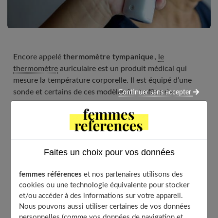
Encore appelé
thermomètre tympanique,
le
thermomètre
auriculaire est un produit médical qui
mesure la température corporelle. Il est équipé d’une
sonde et certains de ces modèles font office de
Continuer sans accepter
thermomètre frontal
. Cet appareil permet de réaliser
une prise de température corporelle précise. Il est
disponible pour
les bébés
, les enfants, et les adultes.
L’usage efficace du thermomètre auriculaire requiert
quelques précautions.
Faites un choix pour vos données
femmes références
et nos partenaires utilisons des
cookies ou une technologie équivalente pour stocker
Table of Contents
et/ou accéder à des informations sur votre appareil.
Nous pouvons aussi utiliser certaines de vos données
Qu’est-ce qu’un thermomètre auriculaire ?
personnelles (comme vos données de navigation et