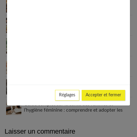
Appareil auditif rechargeable : la révolution qui
change tout
Habitudes quotidiennes pour renforcer
l’immunité familiale
Le minimalisme dans la consommation : choisir la
Slow Life pour moins subir
Soulager les jambes lourdes naturellement : 10
solutions simples qui fonctionnent vraiment
Comment améliorer son espace nuit pour en faire
un véritable cocon ?
Réglages
Accepter et fermer
Guide complet sur la santé des femmes et
l’hygiène féminine : comprendre et adopter les
bons gestes
Laisser un commentaire