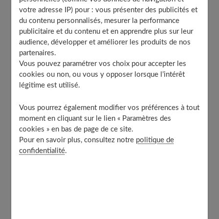
Est-ce fiable ?
votre adresse IP) pour : vous présenter des publicités et
du contenu personnalisés, mesurer la performance
Public concerné
publicitaire et du contenu et en apprendre plus sur leur
Comment s’utilise un thermomètre auriculaire ?
audience, développer et améliorer les produits de nos
Quel thermomètre auriculaire choisir ?
partenaires.
À découvrir aussi
Vous pouvez paramétrer vos choix pour accepter les
cookies ou non, ou vous y opposer lorsque l’intérêt
légitime est utilisé.
Qu’est-ce qu’un thermomètre auriculaire
Vous pourrez également modifier vos préférences à tout
?
moment en cliquant sur le lien « Paramètres des
cookies » en bas de page de ce site.
Pour en savoir plus, consultez notre
politique de
Un thermomètre tympanique ou auriculaire est un
confidentialité
.
instrument de mesure de la température corporelle. Ce
dispositif médical
favorise la prise de température
grâce aux radiations thermiques qu’émet la membrane
tympanique ou le conduit auditif.