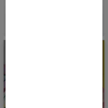
dans le journalisme lifestyle, je m'efforce de
décrypter le quotidien pour offrir aux femmes des
conseils fiables, inspirants et ancrés dans leur
époque.
Newsletter femmes références
Restez informé en vous inscrivant à notre
newsletter
E-mail