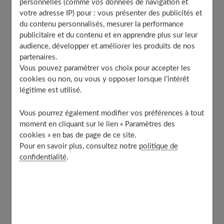
personnelles (comme vos données de navigation et
Les protections à chaque étape du post-partum
votre adresse IP) pour : vous présenter des publicités et
À découvrir aussi
du contenu personnalisés, mesurer la performance
publicitaire et du contenu et en apprendre plus sur leur
audience, développer et améliorer les produits de nos
partenaires.
Spécificités des lochies après
Vous pouvez paramétrer vos choix pour accepter les
l’accouchement
cookies ou non, ou vous y opposer lorsque l’intérêt
légitime est utilisé.
Suite à l'accouchement, les jeunes mamans doivent faire
Vous pourrez également modifier vos préférences à tout
face à des saignements abondants appelés lochies. Ces
moment en cliquant sur le lien « Paramètres des
cookies » en bas de page de ce site.
pertes sont causées par le départ du placenta qui laisse
Pour en savoir plus, consultez notre
politique de
une cicatrice dans l'utérus. Pendant les 3 à 4 premiers
confidentialité
.
jours, les saignements sont intenses et nécessitent des
protections adaptées.
NE vous inquiétez pas face à l'abondance des lochies
dans les premiers temps. C'est un processus normal qui