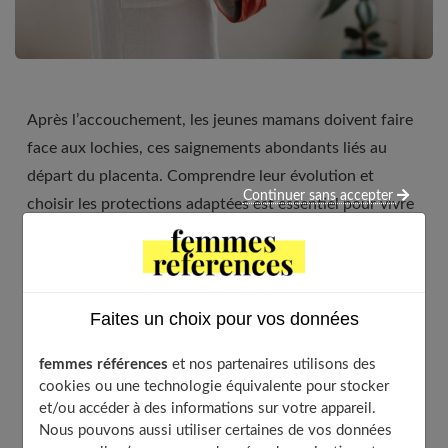
Après l’accouchement, les jeunes mamans doivent faire
face aux lochies, ces saignements abondants liés au
départ du placenta. Comprendre leur évolution et
Continuer sans accepter
choisir les protections adaptées est essentiel pour vivre
sereinement cette période de récupération.
Faites un choix pour vos données
Table of Contents
femmes références
et nos partenaires utilisons des
Spécificités des lochies après l’accouchement
cookies ou une technologie équivalente pour stocker
Des serviettes hygiéniques ultra-absorbantes
et/ou accéder à des informations sur votre appareil.
Nous pouvons aussi utiliser certaines de vos données
Les culottes menstruelles post-partum