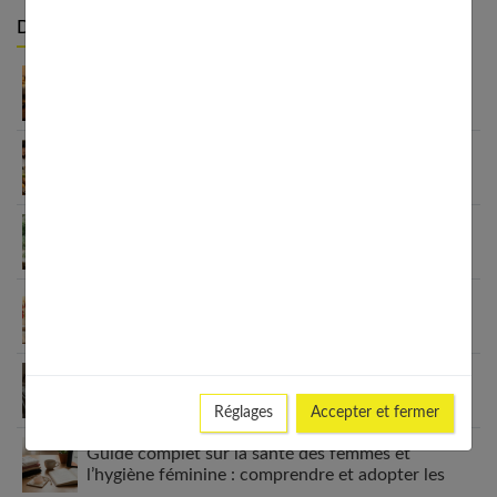
Derniers articles :
Appareil auditif rechargeable : la révolution qui
change tout
Habitudes quotidiennes pour renforcer
l’immunité familiale
Le minimalisme dans la consommation : choisir la
Slow Life pour moins subir
Soulager les jambes lourdes naturellement : 10
solutions simples qui fonctionnent vraiment
Comment améliorer son espace nuit pour en faire
un véritable cocon ?
Réglages
Accepter et fermer
Guide complet sur la santé des femmes et
l’hygiène féminine : comprendre et adopter les
bons gestes