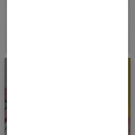
Passionné d'architecture d'intérieur, de loisirs créatifs
et d'aménagement, Guillaume partage ses meilleures
astuces déco et conseils d'organisation pour
transformer chaque maison en un véritable cocon
chaleureux.
Newsletter femmes références
Restez informé en vous inscrivant à notre
newsletter
E-mail