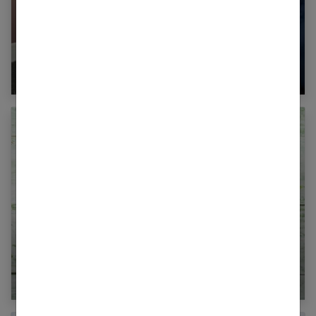
Électrothérapie du muscle dénervé & parésie
Quelles plantes interdites sous
anticoagulants ?