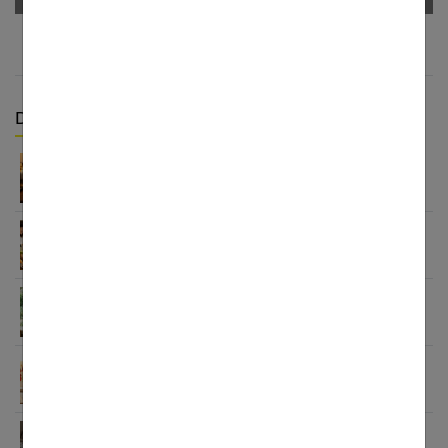
Derniers articles :
Appareil auditif rechargeable : la révolution qui
change tout
Habitudes quotidiennes pour renforcer
l’immunité familiale
Le minimalisme dans la consommation : choisir la
Slow Life pour moins subir
Soulager les jambes lourdes naturellement : 10
solutions simples qui fonctionnent vraiment
Comment améliorer son espace nuit pour en faire