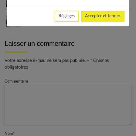
un véritable cocon ?
Réglages
Accepter et fermer
Guide complet sur la santé des femmes et
l’hygiène féminine : comprendre et adopter les
bons gestes
Laisser un commentaire
Votre adresse e-mail ne sera pas publiée. - * Champs
obligatoires
Commentaire
Nom
*