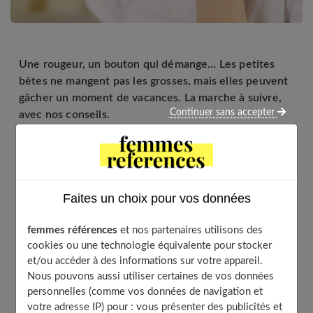
Une rougeur, un bouton qui démange… Les petites
bêtes ne mangent pas les grosses, mais elles peuvent
gâcher un moment de vacances. La marche à suivre,
Continuer sans accepter
avec nos conseils.
Table of Contents
Faites un choix pour vos données
Un aoûtat
Une araignée
femmes références
et nos partenaires utilisons des
Une méduse
cookies ou une technologie équivalente pour stocker
et/ou accéder à des informations sur votre appareil.
Un moustique
Nous pouvons aussi utiliser certaines de vos données
Une guêpe, un frelon, une abeille
personnelles (comme vos données de navigation et
Une tique
votre adresse IP) pour : vous présenter des publicités et