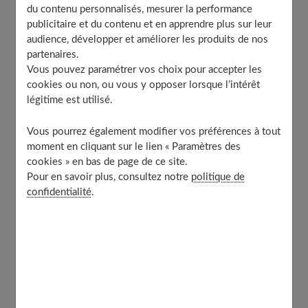
À découvrir aussi
du contenu personnalisés, mesurer la performance
publicitaire et du contenu et en apprendre plus sur leur
audience, développer et améliorer les produits de nos
partenaires.
Un aoûtat
Vous pouvez paramétrer vos choix pour accepter les
cookies ou non, ou vous y opposer lorsque l’intérêt
légitime est utilisé.
Ce que je vois
: De juillet à septembre, de minuscules
macules (des microtaches rosées plates), qui se
Vous pourrez également modifier vos préférences à tout
transforment en quelques heures en papules
moment en cliquant sur le lien « Paramètres des
cookies » en bas de page de ce site.
(surélevées), puis en vésicules prurigineuses (qui
Pour en savoir plus, consultez notre
politique de
démangent), plutôt sur les parties humides et couvertes
confidentialité
.
(aine, aisselles, derrière les genoux, etc.). Les aoûtats
sont des petites araignées rouges qui colonisent l'herbe
et grimpent le long des jambes.
Ce que je risque
: Une surinfection des lésions (avec
des cicatrices pendant un "certain temps") parce qu'il