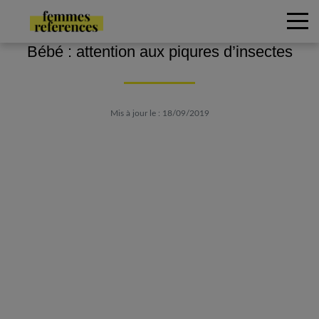
Bébé : attention aux piqures d’insectes
Mis à jour le : 18/09/2019