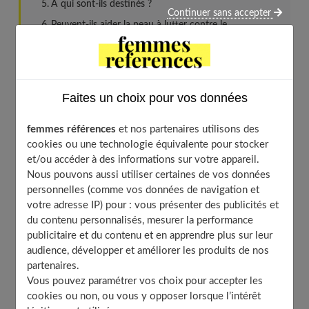
À qui sont-ils destinés ?
Continuer sans accepter
Peuvent-ils aider la peau à lutter contre le
vieillissement ?
Quel est leur rôle dans la maladie ?
Combien de temps doit-on les prendre ?
Faites un choix pour vos données
Quelle est La dose quotidienne ?
Doit-on prendre un ou plusieurs antioxydants
femmes références
et nos partenaires utilisons des
combinés ?
cookies ou une technologie équivalente pour stocker
Quels sont les risques si j’en prends plusieurs ?
et/ou accéder à des informations sur votre appareil.
Les mauvaises associations d’antioxydant
Nous pouvons aussi utiliser certaines de vos données
personnelles (comme vos données de navigation et
À découvrir aussi
votre adresse IP) pour : vous présenter des publicités et
du contenu personnalisés, mesurer la performance
publicitaire et du contenu et en apprendre plus sur leur
Ce qu’il faut savoir sur les antioxydants
audience, développer et améliorer les produits de nos
partenaires.
Vous pouvez paramétrer vos choix pour accepter les
Vitamine C et E
, zinc, sélénium... les antioxydants ne
cookies ou non, ou vous y opposer lorsque l’intérêt