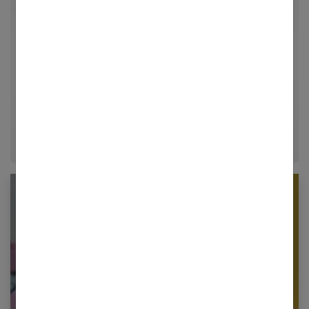
Rédactrice en chef et chercheuse de tendances pour
Femmes Références, j'explore avec passion les
univers de la mode, du bien-être et de la psychologie
relationnelle. Forte de plusieurs années d'expérience
dans le journalisme lifestyle, je m'efforce de
décrypter le quotidien pour offrir aux femmes des
conseils fiables, inspirants et ancrés dans leur
époque.
Newsletter femmes références
Restez informé en vous inscrivant à notre
newsletter
E-mail