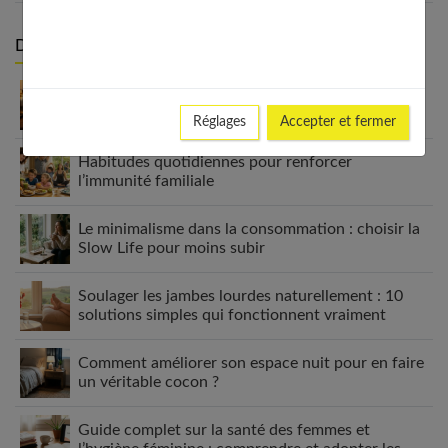
Derniers articles :
Appareil auditif rechargeable : la révolution qui
change tout
Réglages
Accepter et fermer
Habitudes quotidiennes pour renforcer
l’immunité familiale
Le minimalisme dans la consommation : choisir la
Slow Life pour moins subir
Soulager les jambes lourdes naturellement : 10
solutions simples qui fonctionnent vraiment
Comment améliorer son espace nuit pour en faire
un véritable cocon ?
Guide complet sur la santé des femmes et