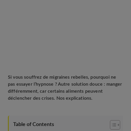
Si vous souffrez de migraines rebelles, pourquoi ne
pas essayer l’hypnose ? Autre solution douce : manger
différemment, car certains aliments peuvent
déclencher des crises. Nos explications.
Table of Contents