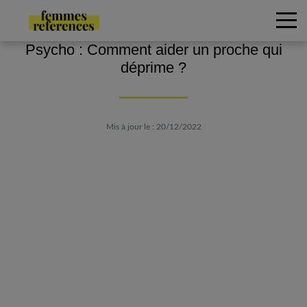
Psycho : Comment aider un proche qui
déprime ?
Mis à jour le : 20/12/2022