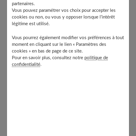
guide, je l’ai pensé pour vous. Pour ceux qui découvrent
partenaires.
Vous pouvez paramétrer vos choix pour accepter les
ce monde fascinant sans vouloir devenir psychanalyste.
cookies ou non, ou vous y opposer lorsque l’intérêt
Juste comprendre un peu mieux cette partie
légitime est utilisé.
mystérieuse de vous-même. On va parler définitions
claires, exemples concrets, et surtout, des conseils que
Vous pourrez également modifier vos préférences à tout
vous pourrez appliquer dès ce soir.
moment en cliquant sur le lien « Paramètres des
cookies » en bas de page de ce site.
Pour en savoir plus, consultez notre
politique de
confidentialité
.
Table of Contents
Comprendre les bases : qu’est-ce qu’un rêve et
pourquoi rêvons-nous ?
La science derrière le rêve : des théories pour
éclairer notre lanterne
La définition simple de la signification des rêves
Démystifier les symboles universels et personnels
Les archétypes du rêve : des images qui
résonnent en nous