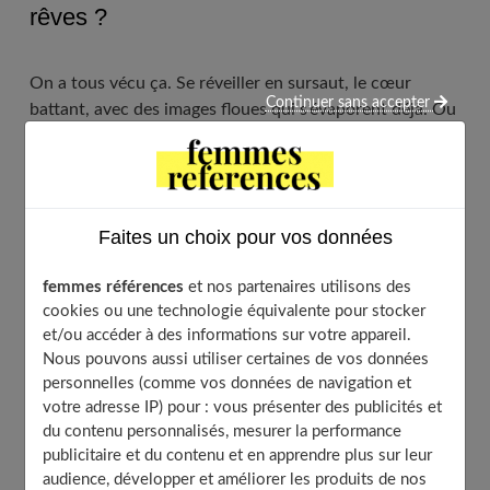
rêves ?
On a tous vécu ça. Se réveiller en sursaut, le cœur
Continuer sans accepter
battant, avec des images floues qui s’évaporent déjà. Ou
alors cette sensation bizarre toute la journée après un
rêve particulièrement intense
. Mais qu’est-ce que ça
veut dire, au juste ? L’
interprétation des rêves
fascine
l’humanité depuis toujours. Les Égyptiens y cherchaient
Faites un choix pour vos données
des présages. Freud en a fait le terrain de jeu de la
psychanalyse. Et aujourd’hui encore, quand vous
femmes références
et nos partenaires utilisons des
racontez un rêve étrange à vos amis, tout le monde a
cookies ou une technologie équivalente pour stocker
son petit avis sur la question. C’est normal, finalement.
et/ou accéder à des informations sur votre appareil.
Parce que les rêves, c’est un peu comme une porte vers
Nous pouvons aussi utiliser certaines de vos données
notre inconscient. Une fenêtre sur ce qui se passe
personnelles (comme vos données de navigation et
vraiment en nous quand on enlève le masque social, les
votre adresse IP) pour : vous présenter des publicités et
conventions, la logique du quotidien. Pendant qu’on
du contenu personnalisés, mesurer la performance
dort, notre cerveau se permet d’être créatif, bizarre,
publicitaire et du contenu et en apprendre plus sur leur
brutal parfois. Et ça vaut le coup de s’y intéresser. Ce
audience, développer et améliorer les produits de nos