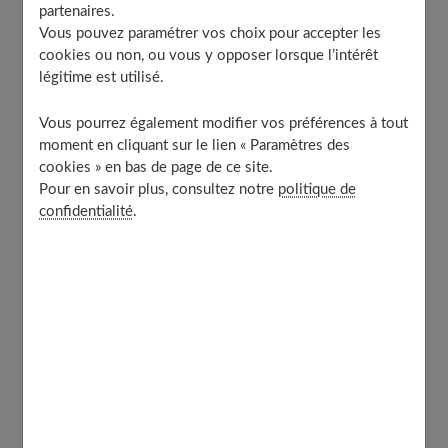
partenaires.
Vous pouvez paramétrer vos choix pour accepter les
Difficile à interpréter
cookies ou non, ou vous y opposer lorsque l’intérêt
légitime est utilisé.
«
La nuit dernière, j'étais étendue... au-dessus de mon lit, le
Vous pourrez également modifier vos préférences à tout
nez à quelques centimètres du plafond. Je me rendais
moment en cliquant sur le lien « Paramètres des
cookies » en bas de page de ce site.
compte que je flottais, tout en me voyant allongée sur mon
Pour en savoir plus, consultez notre
politique de
lit. Je me disais qu'il faudrait peut-être que je pense à
confidentialité
.
redescendre, sans y parvenir.
.. ».
Pas facile de raconter ce genre d'aventure le matin, au
petit déjeuner, entre deux gorgées de café, sans être pris
pour un illuminé ou déclencher un fou rire ! Pourtant, ce
que raconte Viviane, 40 ans, peut arriver à chacun
d'entre nous.
«
Ce phénomène est dû à une modification de la perception