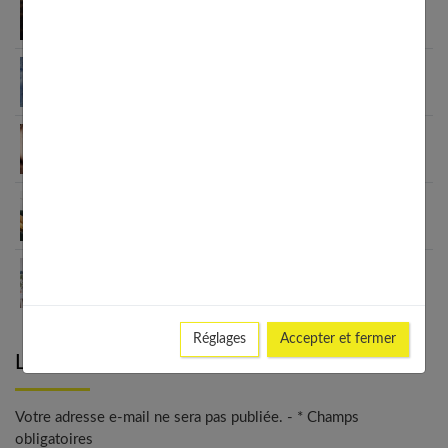
Interprétation des rêves : comprendre votre
inconscient
Signification des rêves : décoder les messages de
votre inconscient
Santé mentale des femmes et sexualité : liens,
impacts et solutions
Améliorer ma santé mentale : guide complet 2025
Trouver un bon thérapeute : le guide complet
2025
Réglages
Accepter et fermer
Laisser un commentaire
Votre adresse e-mail ne sera pas publiée. - * Champs
obligatoires