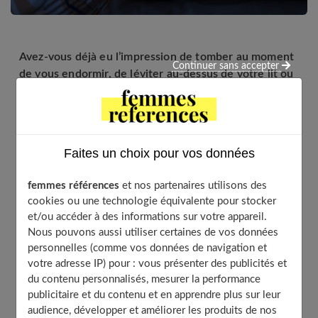
Avez-vous déjà eu l’impression de tomber au moment
Continuer sans accepter
de vous endormir, de léviter au-dessus de votre lit ou
de vous sentir paralysé au réveil ? Plongée au cœur de
ces troublantes expériences.
Faites un choix pour vos données
Table of Contents
femmes références
et nos partenaires utilisons des
Difficile à interpréter
cookies ou une technologie équivalente pour stocker
Des chutes virtuelles mais douloureuses !
et/ou accéder à des informations sur votre appareil.
Nous pouvons aussi utiliser certaines de vos données
On sent une présence…
personnelles (comme vos données de navigation et
Quand le corps dort encore
votre adresse IP) pour : vous présenter des publicités et
Le cerveau garde ses mystères
du contenu personnalisés, mesurer la performance
publicitaire et du contenu et en apprendre plus sur leur
À découvrir aussi
audience, développer et améliorer les produits de nos